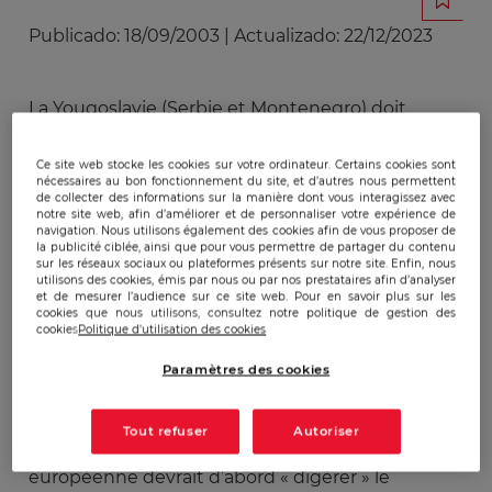
Publicado:
18/09/2003
|
Actualizado:
22/12/2023
La Yougoslavie (Serbie et Montenegro) doit
réformer son armée si elle veut avoir accès au
programme de l’OTAN : « Partenariat pour la paix
Ce site web stocke les cookies sur votre ordinateur. Certains cookies sont
nécessaires au bon fonctionnement du site, et d’autres nous permettent
». Cet accès est attendu pour la fin de l’année.
de collecter des informations sur la manière dont vous interagissez avec
Malheureusement les réformes prennent du
notre site web, afin d’améliorer et de personnaliser votre expérience de
navigation. Nous utilisons également des cookies afin de vous proposer de
retard, principalement à cause du manque
la publicité ciblée, ainsi que pour vous permettre de partager du contenu
d’argent, mais aussi à cause du conservatisme
sur les réseaux sociaux ou plateformes présents sur notre site. Enfin, nous
utilisons des cookies, émis par nous ou par nos prestataires afin d’analyser
des membres de l’armée. La Yougoslavie cherche
et de mesurer l’audience sur ce site web. Pour en savoir plus sur les
cookies que nous utilisons, consultez notre politique de gestion des
donc des soutiens. D’un côté, les Etats-Unis
cookies
Politique d'utilisation des cookies
proposent une assistance immédiate si certaines
conditions sont remplies, de l’autre côté, l’Union
Paramètres des cookies
européenne propose son intégration à l’Union en
2007.Dans les Balkans, la plupart des
Tout refuser
Autoriser
responsables politiques pense que l’Union
européenne devrait d’abord « digérer » le