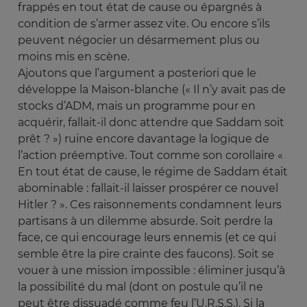
frappés en tout état de cause ou épargnés à
condition de s’armer assez vite. Ou encore s’ils
peuvent négocier un désarmement plus ou
moins mis en scène.
Ajoutons que l’argument a posteriori que le
développe la Maison-blanche (« Il n’y avait pas de
stocks d’ADM, mais un programme pour en
acquérir, fallait-il donc attendre que Saddam soit
prêt ? ») ruine encore davantage la logique de
l’action préemptive. Tout comme son corollaire «
En tout état de cause, le régime de Saddam était
abominable : fallait-il laisser prospérer ce nouvel
Hitler ? ». Ces raisonnements condamnent leurs
partisans à un dilemme absurde. Soit perdre la
face, ce qui encourage leurs ennemis (et ce qui
semble être la pire crainte des faucons). Soit se
vouer à une mission impossible : éliminer jusqu’à
la possibilité du mal (dont on postule qu’il ne
peut être dissuadé comme feu l’U.R.S.S.). Si la