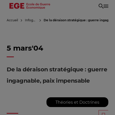
Aller
au
contenu
Accueil
Infoguerre
De la déraison stratégique : guerre ingagnab
principal
5 mars'04
De la déraison stratégique : guerre
ingagnable, paix impensable
Théories et Doctrines