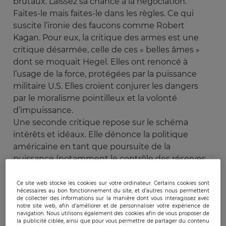
brutaux. Laissez sa chance à la négociation.
Faites-le mais faites-le dans les règles. Ce qui
suscite l’ironie des faucons comme Robert
Kagan. Pour eux, la critique des armes est une
critique désarmée, celle de ces « belles âmes »
dont se moquait Hegel. Elles ont renoncé à
l’usage de la force, protégées par la puissance
militaire U.S. Elles croient conjurer les dangers
par le moralisme pointilleux et la volonté
d’impuissance.
Une seconde critique repose sur le schéma
intérêts et idéaux. Elle dénonce la politique
américaine en tant que poursuite de la
puissance (notamment le contrôle des réserves
pétrolières) sous le couvert de protection des
démocraties. Mais quelle que soit sa pertinence,
Ce site web stocke les cookies sur votre ordinateur. Certains cookies sont
nécessaires au bon fonctionnement du site, et d’autres nous permettent
ce discours manque sa cible. Les néo-
de collecter des informations sur la manière dont vous interagissez avec
conservateurs se réclament d’un «
notre site web, afin d’améliorer et de personnaliser votre expérience de
navigation. Nous utilisons également des cookies afin de vous proposer de
exceptionnalisme » U.S. Ils ne cessent de
la publicité ciblée, ainsi que pour vous permettre de partager du contenu