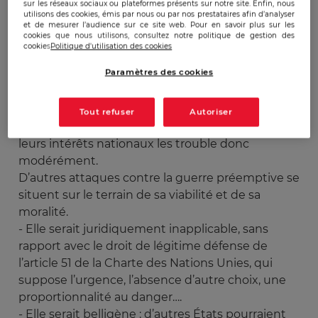
sur les réseaux sociaux ou plateformes présents sur notre site. Enfin, nous
proclamer qu’ils veulent l’Empire (mais un
utilisons des cookies, émis par nous ou par nos prestataires afin d’analyser
empire bienveillant qui ne cherche à s’emparer
et de mesurer l’audience sur ce site web. Pour en savoir plus sur les
cookies que nous utilisons, consultez notre politique de gestion des
d’aucun territoire ni à opprimer personne). Ou
cookies
Politique d'utilisation des cookies
encore, ils répètent que les U.S.A. doivent
Paramètres des cookies
défendre férocement leurs intérêts (mais que
ces intérêts coïncident avec la libération de
l’humanité, voire le sens de l’histoire). Se voir
Tout refuser
Autoriser
accusés d’êtres impérialistes ou de privilégier
leurs intérêts nationaux les trouble donc
modérément.
D’autres attaques contre la guerre préemptive se
situent sur le terrain de sa viabilité et de sa
moralité.
- Elle serait juridiquement inapplicable, sans
rapport avec le droit de légitime défense de
l’article 51 de la Charte des Nations Unies, qui
suppose l’urgence, l’absence d’autre choix, une
proportionnalité au danger….
- Elle serait belligène : d’autres États pourraient