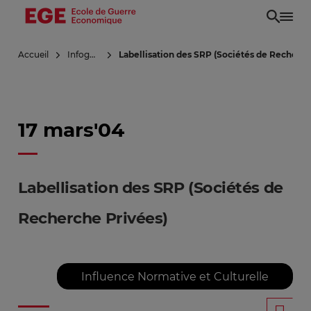
Aller
au
contenu
Accueil
Infoguerre
Labellisation des SRP (Sociétés de Recherch
principal
17 mars'04
Labellisation des SRP (Sociétés de
Recherche Privées)
Influence Normative et Culturelle