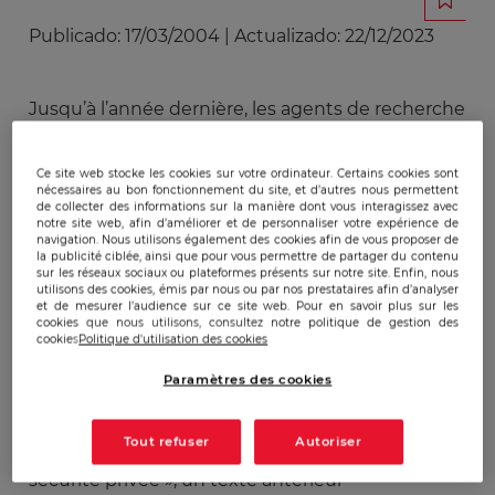
Publicado:
17/03/2004
|
Actualizado:
22/12/2023
Jusqu’à l’année dernière, les agents de recherche
privés français dépendaient dans le cadre de
leurs activités professionnelles de la loi n° 891 du
Ce site web stocke les cookies sur votre ordinateur. Certains cookies sont
28 septembre 1942. La relative ancienneté de ce
nécessaires au bon fonctionnement du site, et d’autres nous permettent
de collecter des informations sur la manière dont vous interagissez avec
texte législatif et le contexte tout particulier dans
notre site web, afin d’améliorer et de personnaliser votre expérience de
lequel il fût voté nécessitaient de toute évidence
navigation. Nous utilisons également des cookies afin de vous proposer de
la publicité ciblée, ainsi que pour vous permettre de partager du contenu
un toilettage permettant de garantir une
sur les réseaux sociaux ou plateformes présents sur notre site. Enfin, nous
utilisons des cookies, émis par nous ou par nos prestataires afin d’analyser
certaine sécurité juridique aux clients des dits
et de mesurer l’audience sur ce site web. Pour en savoir plus sur les
agents. Le législateur a choisi d’intégrer ces
cookies que nous utilisons, consultez notre politique de gestion des
cookies
Politique d'utilisation des cookies
dispositions dans un texte plus vaste, la loi n°
2003-239 du 18 mars 2003 pour la sécurité
Paramètres des cookies
intérieure, dite « loi Sarkozy ». Plus précisément, il
a été choisi d’intégrer au titre IV de cette loi,
Tout refuser
Autoriser
intitulé « Dispositions relatives aux activités de
sécurité privée », un texte antérieur