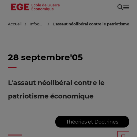
Aller
au
contenu
Accueil
Infoguerre
L'assaut néolibéral contre le patriotisme 
principal
28 septembre'05
L'assaut néolibéral contre le
patriotisme économique
Théories et Doctrines