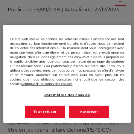
Publicado:
28/09/2005
|
Actualizado:
22/12/2023
www.turgot.org
). Ce réseau regroupe la crème
des pourfendeurs de l’Etat social-démocrate,
Ce site web stocke les cookies sur votre ordinateur. Certains cookies sont
propre à la France et aux pays européens (1). Les
nécessaires au bon fonctionnement du site, et d’autres nous permettent
de collecter des informations sur la manière dont vous interagissez avec
différents comités sont composés de prix Nobel
notre site web, afin d’améliorer et de personnaliser votre expérience de
navigation. Nous utilisons également des cookies afin de vous proposer de
d’économie de renom (Gary Becker et Ronald
la publicité ciblée, ainsi que pour vous permettre de partager du contenu
Coase) et d’économistes français (Pascal Salin,
sur les réseaux sociaux ou plateformes présents sur notre site. Enfin, nous
utilisons des cookies, émis par nous ou par nos prestataires afin d’analyser
Alain Laurent, Alain-Gérard Slama…), chantres du
et de mesurer l’audience sur ce site web. Pour en savoir plus sur les
libéralisme à tout crin mais surtout, plus
cookies que nous utilisons, consultez notre politique de gestion des
cookies
Politique d'utilisation des cookies
surprenant, de personnalités françaises de
premier plan comme Jean-François Revel, Paul
Paramètres des cookies
Dubrule et Claude Bébéar. Ainsi, dans leur article,
Mathieu Laine et Christophe Arvis reprennent les
Tout refuser
Autoriser
vieilles antiennes libérales afin de nous
%@!#%&éner que « les intérêts qui auraient pu
être en jeu (dans l’affaire Danone/PEPSICO)