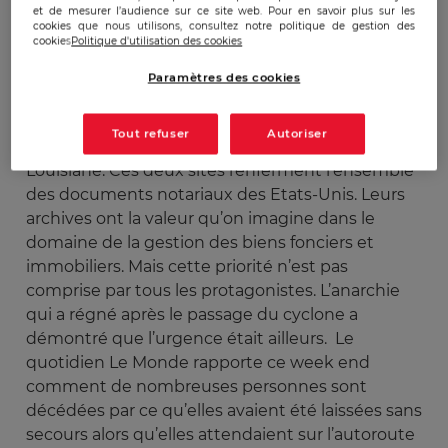
et de mesurer l’audience sur ce site web. Pour en savoir plus sur les
cookies que nous utilisons, consultez notre politique de gestion des
Publicado:
13/09/2005
|
Actualizado:
22/12/2023
cookies
Politique d'utilisation des cookies
Paramètres des cookies
Les autorités américaines ont orienté leurs
premières équipes de pompage de l’eau vers les
Tout refuser
Autoriser
deux centres d’archive situés dans l’Etat de
Louisiane. Ces deux sites renferment l’ensemble
des documents notariaux des Etats-Unis. Leurs
archives ont la valeur qu’on imagine dans le
domaine de la gestion des biens fonciers et
immobiliers. Mais cette priorité n’est pas
comprise par tous les protagonistes. L’anarchie
qui a régné après le passage du cyclone a
démontré que l’urgence était ailleurs. Le
quotidien Le Monde rapporte ce week end
comment de nombreuses personnes sont
décédées par ce qu’elles avaient été laissées sans
secours alors qu’elles attendaient sur l’autoroute