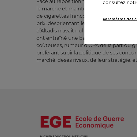
Face au repositionnement de prix des conc
consultez notr
le marché et maintenir son activité indust
de cigarettes franco-espagnol, n’assurera
Paramètres des c
prix, désorientant les habitudes de ses c
d’Altadis n’avait nul besoin d’une telle h
ont entraîné une baisse du cours de l’act
coûteuses, rumeur d’OPA de la part du gr
préférant subir la politique de ses concu
marché, deses rivaux, de leur stratégie, et