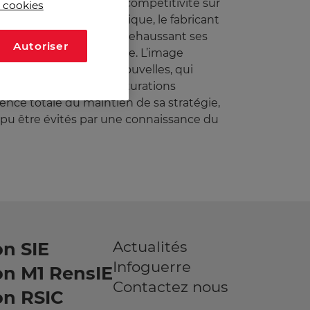
ts afin de préserver sa compétitivité sur
s cookies
ent qu’avec cette politique, le fabricant
une troisième erreur, en rehaussant ses
Autoriser
ie à court et moyen terme. L’image
 un flot de mauvaises nouvelles, qui
ements de taxes, restructurations
ence totale du maintien de sa stratégie,
t pu être évités par une connaissance du
Actualités
n SIE
Infoguerre
on M1 RensIE
Contactez nous
on RSIC