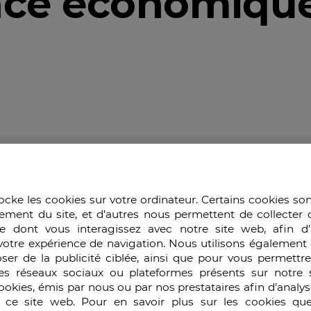
ence économiqu
/2023
c Altadis, fusion de la Seita et de Tabacalera en 1999,
ocke les cookies sur votre ordinateur. Certains cookies so
ement du site, et d’autres nous permettent de collecter 
velle loi anti-tabac, qui prévoit une hausse des taxes pr
e dont vous interagissez avec notre site web, afin d’
rre des prix.
votre expérience de navigation. Nous utilisons également 
aire de ses produits. Première erreur, son concurrent pr
ser de la publicité ciblée, ainsi que pour vous permettr
ur sa part de diminuer ses marges soit en baissant le prix
es réseaux sociaux ou plateformes présents sur notre s
entation sur les consommateurs, cette action lui permet 
cookies, émis par nous ou par nos prestataires afin d’analy
r ce site web. Pour en savoir plus sur les cookies que