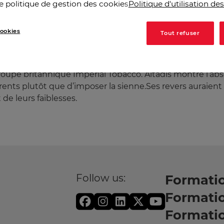
urrents, Altadis décide de baisser le tarif de ses produi
e politique de gestion des cookies
Politique d'utilisation de
rielle. Deuxième erreur, lesnanalystes financiers constat
 pas ses résultats sur la période. Altadis commet alors, 
ookies
Tout refuser
lients, et troublant les,marchés financiers sur sa stratég
istoire, car le groupe se,débat depuis plusieurs mois dans
ion : interdiction de fumerndans les lieux publics, relèv
oupe britannique Imperial Tobacco. Altadis montre l’abs
rrents plutôt que d’imposer la sienne.Ses revers auraien
 de leurs faiblesses.
Follow us:
Formatio
Formati
Formati