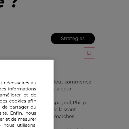
e ?
Stratégies
 fut des plus mouvementé. Tout commence
nt nécessaires au
des informations
oportionnelles. Cette loi a pour
améliorer et de
des cookies afin
incipal sur le marché espagnol, Philip
e de partager du
 de ses marques soit en le laissant
ite. Enfin, nous
d’accroître ses parts de marchés.
ser et de mesurer
 nous utilisons,