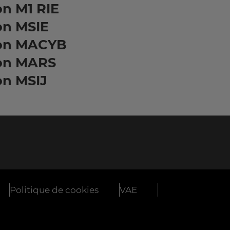
n M1 RIE
on MSIE
on MACYB
on MARS
on MSIJ
Politique de cookies
VAE