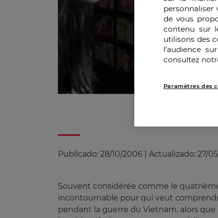
personnaliser 
de vous propo
contenu sur l
utilisons des 
l’audience su
consultez notr
Paramètres des c
Publicado:
28/10/2006
|
Actualizado:
27/0
Souvent considérée comme le quatrième po
incontournable pour qui veut comprendre
pendant la guerre du Vietnam, alors que 