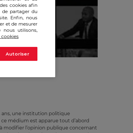
des cookies afin
e de partager du
ite. Enfin, nous
ser et de mesurer
 nous utilisons,
s cookies
Autoriser
ans, une institution politique
de ce médium est apparue tout d’abord
 à modifier l’opinion publique concernant