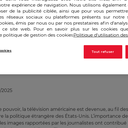
votre expérience de navigation. Nous utilisons également 
ser de la publicité ciblée, ainsi que pour vous permettr
es réseaux sociaux ou plateformes présents sur notre s
cookies, émis par nous ou par nos prestataires afin d’analy
r ce site web. Pour en savoir plus sur les cookies que
e politique de gestion des cookies
Politique d'utilisation de
ookies
Tout refuser
5/2025
uvoir, la télévision américaine est devenue, au fil des 
 la politique étrangère des États-Unis. L’importance 
les images rapportées par les journalistes ont contribué