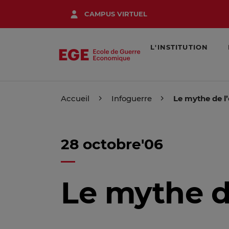
Aller
CAMPUS VIRTUEL
au
contenu
principal
L'INSTITUTION
Accueil
Infoguerre
Le mythe de l
28 octobre'06
Le mythe d