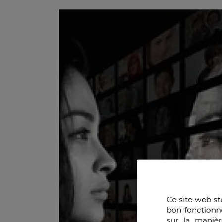
Ce site web st
bon fonctionn
sur la manièr