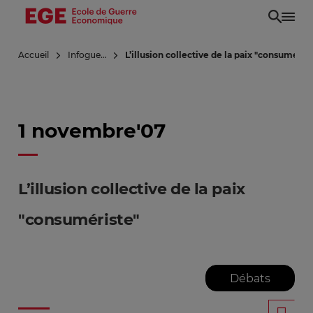
Aller
au
contenu
Accueil
Infoguerre
L’illusion collective de la paix "consuméris
principal
1 novembre'07
L’illusion collective de la paix
"consumériste"
Débats