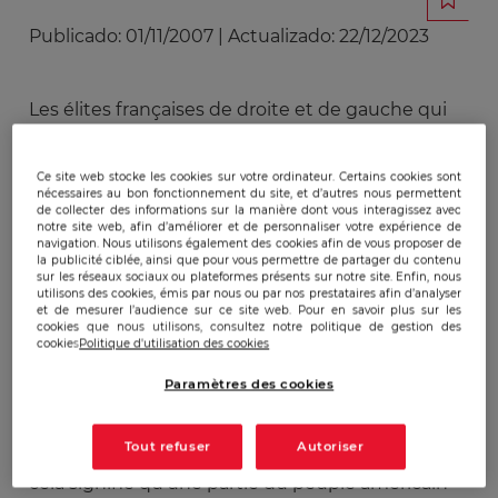
Publicado:
01/11/2007
|
Actualizado:
22/12/2023
Les élites françaises de droite et de gauche qui
se succèdent au pouvoir depuis l’après guerre
ont pris la mauvaise habitude de croire que leur
Ce site web stocke les cookies sur votre ordinateur. Certains cookies sont
destin, leur sécurité et leur bien-être étaient liés
nécessaires au bon fonctionnement du site, et d’autres nous permettent
de collecter des informations sur la manière dont vous interagissez avec
à celui du vainqueur de la seconde guerre
notre site web, afin d’améliorer et de personnaliser votre expérience de
mondiale, à savoir les Etats-Unis d’Amérique.
navigation. Nous utilisons également des cookies afin de vous proposer de
la publicité ciblée, ainsi que pour vous permettre de partager du contenu
Cette vérité qu’ils voulaient quasiment éternelle
sur les réseaux sociaux ou plateformes présents sur notre site. Enfin, nous
(nous sortions pourtant du mirage du IIIème
utilisons des cookies, émis par nous ou par nos prestataires afin d’analyser
et de mesurer l’audience sur ce site web. Pour en savoir plus sur les
Reich pour mille ans) est en train de s’effriter
cookies que nous utilisons, consultez notre politique de gestion des
cookies
Politique d'utilisation des cookies
sous nos yeux comme un vieux film de cinéma
qui résiste mal au temps qui passe. Les Etats-
Paramètres des cookies
Unis sont sur la pente descendante des mythes.
Le symbole de l’économie américaine n’est plus
Tout refuser
Autoriser
General Motors mais Wal Mart. Concrètement,
cela signifie qu’une partie du peuple américain