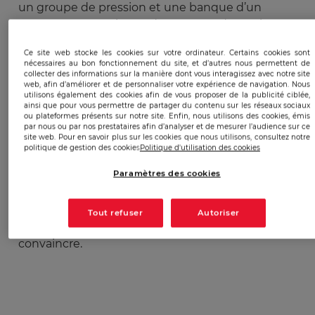
un groupe de pression et une banque d’un
nouveau type qui veut donner une dynamique
positive à l’argent. A ce propos, la société
Ce site web stocke les cookies sur votre ordinateur. Certains cookies sont
coopérative Netwerk Rentevrij accorde des prêts
nécessaires au bon fonctionnement du site, et d’autres nous permettent de
sans intérêts à des organisations qui travaillent
collecter des informations sur la manière dont vous interagissez avec notre site
web, afin d’améliorer et de personnaliser votre expérience de navigation. Nous
selon les principes de l'économie sociale.
utilisons également des cookies afin de vous proposer de la publicité ciblée,
ainsi que pour vous permettre de partager du contenu sur les réseaux sociaux
ou plateformes présents sur notre site. Enfin, nous utilisons des cookies, émis
Les techniques utilisées par Netwerk Vlaanderen
par nous ou par nos prestataires afin d’analyser et de mesurer l’audience sur ce
site web. Pour en savoir plus sur les cookies que nous utilisons, consultez notre
s’articulent autour du doute mis sur l’image
politique de gestion des cookies
Politique d'utilisation des cookies
d’une entreprise et de la manière de stimuler la
Paramètres des cookies
mauvaise conscience de ses décideurs et de ses
employés. Il suffit de lire la page du dessous,
extraite du site
Tout refuser
Autoriser
http://www.netwerkvlaanderen.be/
) pour s’en
convaincre.