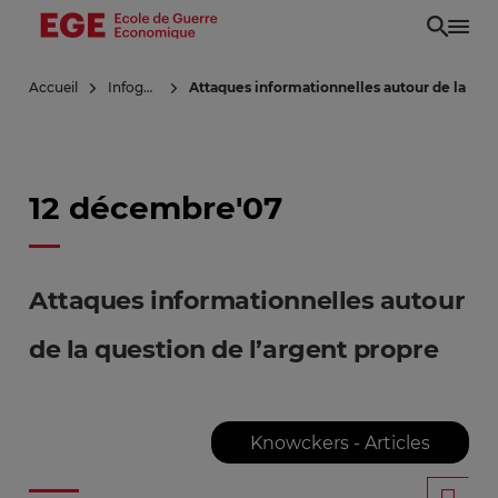
Aller
au
contenu
Accueil
Infoguerre
Attaques informationnelles autour de la ques
principal
12 décembre'07
Attaques informationnelles autour
de la question de l’argent propre
Knowckers - Articles