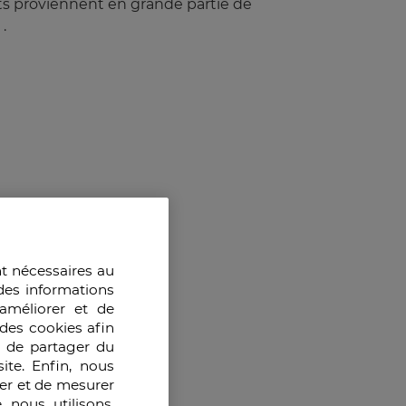
ts proviennent en grande partie de
.
nt nécessaires au
des informations
améliorer et de
des cookies afin
e de partager du
ite. Enfin, nous
ser et de mesurer
 nous utilisons,