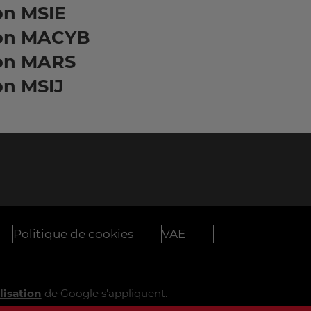
on MSIE
on MACYB
on MARS
on MSIJ
Politique de cookies
VAE
lisation
de Google s'appliquent.