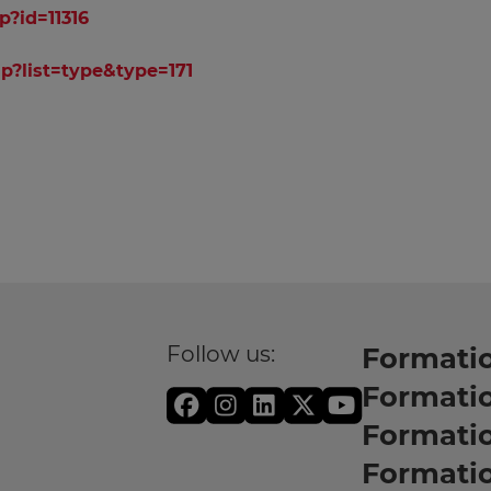
p?id=11316
hp?list=type&type=171
Follow us:
Formatio
Formati
Formati
Formatio