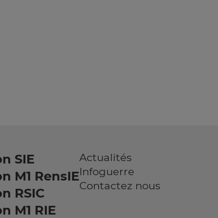
Actualités
n SIE
Infoguerre
on M1 RensIE
Contactez nous
on RSIC
n M1 RIE