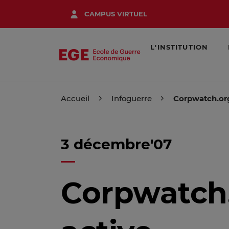
Aller
CAMPUS VIRTUEL
au
contenu
principal
L'INSTITUTION
Accueil
Infoguerre
Corpwatch.org 
3 décembre'07
Corpwatch.