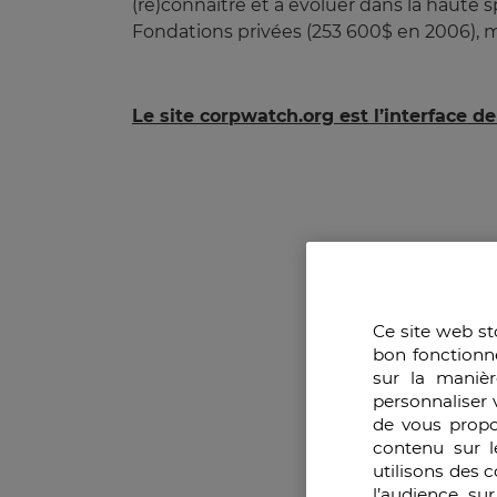
(re)connaitre et à évoluer dans la haute
Fondations privées (253 600$ en 2006), m
Le site corpwatch.org est l’interface de
Ce site web st
bon fonctionn
sur la manièr
personnaliser 
de vous propo
contenu sur l
utilisons des 
l’audience su