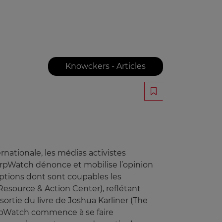
Knowckers - Articles
rnationale, les médias activistes
CorpWatch dénonce et mobilise l’opinion
ptions dont sont coupables les
 Resource & Action Center), reflétant
sortie du livre de Joshua Karliner (The
CorpWatch commence à se faire