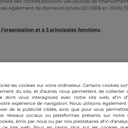
 sphère des contres pouvoirs. Ses sources de financemen
ais également de donneurs privés (20 006$ en 2006) [1] 
 l’organisation et à 3 principales fonctions
:
- L’information par la
ocke les cookies sur votre ordinateur. Certains cookies so
ement du site, et d’autres nous permettent de collecter 
diffusion des analyses et
e dont vous interagissez avec notre site web, afin d’
votre expérience de navigation. Nous utilisons également 
enquêtes de CorpWatch
ser de la publicité ciblée, ainsi que pour vous permettr
es réseaux sociaux ou plateformes présents sur notre s
cookies, émis par nous ou par nos prestataires afin d’analy
- L’actualisation de
r ce site web. Pour en savoir plus sur les cookies que