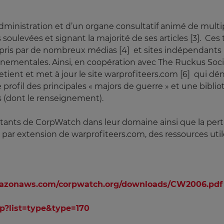
inistration et d’un organe consultatif animé de multip
 soulevées et signant la majorité de ses articles [3]. Ce
epris par de nombreux médias [4] et sites indépendants
ernementales. Ainsi, en coopération avec The Ruckus Soc
ient et met à jour le site warprofiteers.com [6] qui d
e profil des principales « majors de guerre » et une bibl
s (dont le renseignement).
ultants de CorpWatch dans leur domaine ainsi que la per
et par extension de warprofiteers.com, des ressources uti
amazonaws.com/corpwatch.org/downloads/CW2006.pdf
hp?list=type&type=170