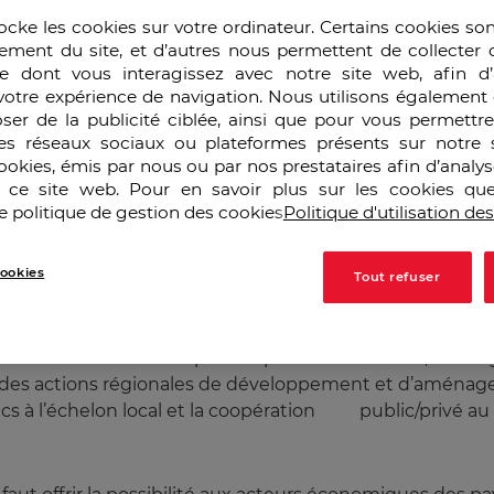
ce des marchés, sans compromettre la collectivité nati
ocke les cookies sur votre ordinateur. Certains cookies so
ement du site, et d’autres nous permettent de collecter 
montant aux origines historiques du protectionnisme, 
e dont vous interagissez avec notre site web, afin d’
 différents « rounds » de l’OMC (ci-devant GATT) illust
votre expérience de navigation. Nous utilisons également 
’aujourd’hui, pourtant taxée de protectionniste, c’est e
ser de la publicité ciblée, ainsi que pour vous permettr
ue 70 Firmes multinationales figurent parmi les 2000 gro
es réseaux sociaux ou plateformes présents sur notre s
cookies, émis par nous ou par nos prestataires afin d’analy
és français contre 10% au Royaume Uni et 5% aux USA trav
r ce site web. Pour en savoir plus sur les cookies que
e politique de gestion des cookies
Politique d'utilisation de
ookies
de regarder autrement la mondialisation. Et dans cette
Tout refuser
ôle majeur puisqu’il lui appartient de mettre en place le
dus, aux entreprises et aux territoires de répondre plus 
 un environnement de plus en plus concurrentiel, l’inte
r des actions régionales de développement et d’aménage
ics à l’échelon local et la coopération public/privé au p