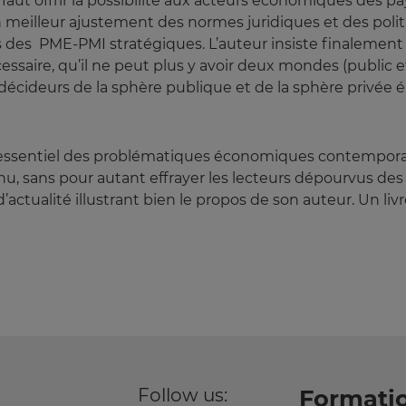
faut offrir la possibilité aux acteurs économiques des pa
 un meilleur ajustement des normes juridiques et des pol
ns des PME-PMI stratégiques. L’auteur insiste finalement
saire, qu’il ne peut plus y avoir deux mondes (public et 
décideurs de la sphère publique et de la sphère privée 
sentiel des problématiques économiques contemporaines.
nu, sans pour autant effrayer les lecteurs dépourvus des 
actualité illustrant bien le propos de son auteur. Un liv
Follow us:
Formatio