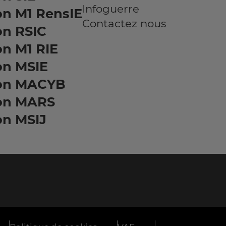
Infoguerre
on M1 RensIE
Contactez nous
on RSIC
n M1 RIE
on MSIE
on MACYB
on MARS
on MSIJ