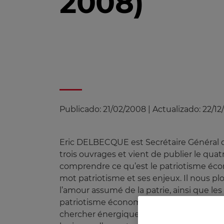
2008)
Publicado:
21/02/2008
|
Actualizado:
22/12
Eric DELBECQUE est Secrétaire Général de 
trois ouvrages et vient de publier le qu
comprendre ce qu’est le patriotisme écono
mot patriotisme et ses enjeux. Il nous pl
l’amour assumé de la patrie, ainsi que le
patriotisme économique ne sert pas à diss
chercher énergiquement comment tirer p