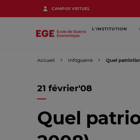
Aller
CAMPUS VIRTUEL
au
contenu
principal
L'INSTITUTION
Accueil
Infoguerre
Quel patrioti
21 février'08
Quel patri