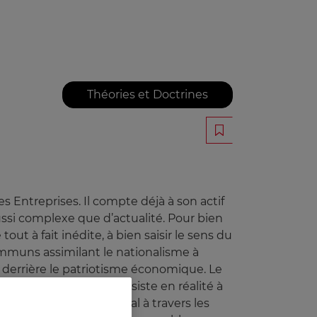
Théories et Doctrines
 Entreprises. Il compte déjà à son actif
ssi complexe que d’actualité. Pour bien
t à fait inédite, à bien saisir le sens du
communs assimilant le nationalisme à
r derrière le patriotisme économique. Le
 cet ouvrage, mais consiste en réalité à
dustriel et commercial à travers les