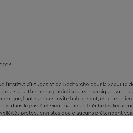
/2023
l’Institut d’Études et de Recherche pour la Sécurité des
atrième sur le thème du patriotisme économique, sujet au
mique, l’auteur nous invite habilement, et de manière tou
onge dans le passé et vient battre en brèche les lieux 
s velléités protectionnistes que d’aucuns prétendent voi
imuler un rejet de la mondialisation nous dit l’auteur de
rofit au maximum des possibilités du développement in