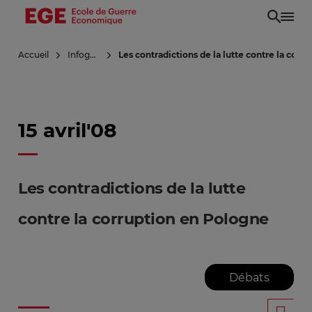
Aller
au
contenu
Accueil
Infoguerre
Les contradictions de la lutte contre la corr
principal
15 avril'08
Les contradictions de la lutte
contre la corruption en Pologne
Débats