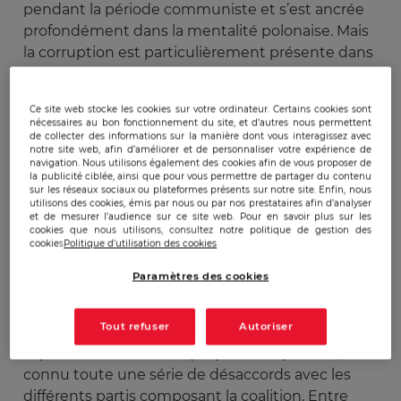
pendant la période communiste et s’est ancrée
profondément dans la mentalité polonaise. Mais
la corruption est particulièrement présente dans
la sphère politico-administrative. Or l’adhésion de
la Pologne à l’Union Européenne l’a contrainte,
Ce site web stocke les cookies sur votre ordinateur. Certains cookies sont
pour respecter les critères de Copenhague, à
nécessaires au bon fonctionnement du site, et d’autres nous permettent
acquérir un cadre législatif contraignant. On peut
de collecter des informations sur la manière dont vous interagissez avec
notre site web, afin d’améliorer et de personnaliser votre expérience de
dire aujourd’hui que la Pologne possède une
navigation. Nous utilisons également des cookies afin de vous proposer de
la publicité ciblée, ainsi que pour vous permettre de partager du contenu
législation qui favorise la lutte contre la
sur les réseaux sociaux ou plateformes présents sur notre site. Enfin, nous
corruption et un outil particulièrement actif, le
utilisons des cookies, émis par nous ou par nos prestataires afin d’analyser
et de mesurer l’audience sur ce site web. Pour en savoir plus sur les
bureau anti corruption, créé en octobre 2006.
cookies que nous utilisons, consultez notre politique de gestion des
Mais les crises politiques qui se sont succédé en
cookies
Politique d'utilisation des cookies
2007 nous laisse penser qu’il faudra plus qu’un
Paramètres des cookies
cadre législatif et un organe exécutif pour que la
lutte contre la corruption devienne enfin
Tout refuser
Autoriser
effective. En effet, pendant les deux années où
le parti Droit et Justice (PiS) était au pouvoir, il a
connu toute une série de désaccords avec les
différents partis composant la coalition. Entre