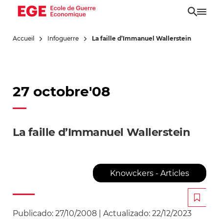
Aller
au
contenu
Accueil
Infoguerre
La faille d’Immanuel Wallerstein
principal
27 octobre'08
La faille d’Immanuel Wallerstein
Knowckers - Articles
Publicado:
27/10/2008
|
Actualizado:
22/12/2023