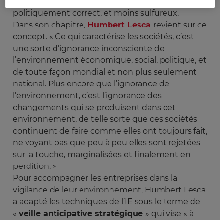
l’information
» apparaît souvent plus
politiquement correct, et moins sulfureux.
Dans son chapitre,
Humbert Lesca
revient sur ce
concept. « Ce qui caractérise les sociétés, c’est
une sorte d’ignorance inconsciente de
l’environnement économique, social, politique, et
de toute façon mondial et non plus seulement
national. Plus encore que l’ignorance de
l’environnement, c’est l’ignorance des
changements qui se produisent dans cet
environnement, de telle sorte que ces sociétés
continuent de faire comme elles ont toujours fait,
ne voyant pas que peu à peu elles sont rejetées
sur la touche, marginalisées et finalement en
perdition. »
Pour accompagner les entreprises dans la
vigilance de leur environnement, Humbert Lesca
a adapté les techniques de l’IE sous le terme de
«
veille anticipative stratégique
» qui vise « à