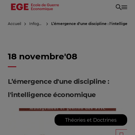
Aller
au
contenu
Accueil
Infoguerre
L’émergence d'une discipline : l'intelligen
principal
18 novembre'08
L’émergence d'une discipline :
l'intelligence économique
Théories et Doctrines