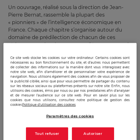
Un oouvrage, réalisé sous la direction de Jean-
Pierre Bernat, rassemble la plupart des
« pionniers » de l’intelligence économique en
France. Chaque chapitre s’organise autour du
domaine de prédilection de chacun de ces
rédacteurs, qui reviennent sur « l’émergence » de
l’IE en tant que discipline à part entière.
Ce site web stocke les cookies sur votre ordinateur. Certains cookies sont
nécessaires au bon fonctionnement du site, et d’autres nous permettent
Du management stratégique de
de collecter des informations sur la manière dont vous interagissez avec
notre site web, afin d’améliorer et de personnaliser votre expérience de
l'information
navigation. Nous utilisons également des cookies afin de vous proposer de
la publicité ciblée, ainsi que pour vous permettre de partager du contenu
sur les réseaux sociaux ou plateformes présents sur notre site. Enfin, nous
L’intelligence économique a mauvaise presse en
utilisons des cookies, émis par nous ou par nos prestataires afin d’analyser
raison de son assimilation aux pratiques
et de mesurer l’audience sur ce site web. Pour en savoir plus sur les
cookies que nous utilisons, consultez notre politique de gestion des
d’espionnage. Malgré une distinction claire entre
cookies
Politique d'utilisation des cookies
les deux pratiques (la légalité de l’une et non de
Paramètres des cookies
l’autre), l’amalgame est facile et rapidement fait.
C’est pourquoi, plutôt que de parler d’IE, le terme
de «
management stratégique de
Tout refuser
Autoriser