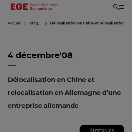
Aller
au
contenu
Accueil
Infoguerre
Délocalisation en Chine et relocalisation e
principal
4 décembre'08
Délocalisation en Chine et
relocalisation en Allemagne d’une
entreprise allemande
Stratégies