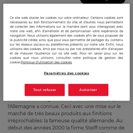
Ce site web stocke les cookies sur votre ordinateur. Certains cookies sont
Publicado:
04/12/2008
|
Actualizado:
22/12/2023
nécessaires au bon fonctionnement du site, et d’autres nous permettent
de collecter des informations sur la manière dont vous interagissez avec
notre site web, afin d’améliorer et de personnaliser votre expérience de
navigation. Nous utilisons également des cookies afin de vous proposer de
la publicité ciblée, ainsi que pour vous permettre de partager du contenu
Depuis longtemps la tradition allemande veut
sur les réseaux sociaux ou plateformes présents sur notre site. Enfin, nous
que l'on offre un ours en peluche aux très jeunes
utilisons des cookies, émis par nous ou par nos prestataires afin d’analyser
et de mesurer l’audience sur ce site web. Pour en savoir plus sur les
enfants. Celui-ci accompagnera l'enfant toute sa
cookies que nous utilisons, consultez notre politique de gestion des
cookies
Politique d'utilisation des cookies
jeunesse et sera pieusement conservé ensuite
afin de le montrer a la future génération. Une
Paramètres des cookies
firme allemande est spécialisée dans la
production de ces jouets depuis 1904, elle se
Tout refuser
Autoriser
nomme Steiff celle ci a traversé le 20ème siècle
avec succès malgré toutes les vicissitudes que
l'Allemagne a connue. Ceci avec une mise sur le
marché de très beaux produits aux finitions
irréprochables: la fameuse qualité allemande. Au
début des années 2000 la firme Steiff comme de