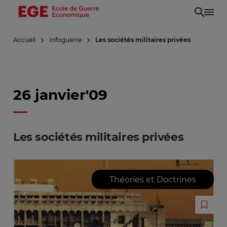
Aller
au
contenu
Accueil
Infoguerre
Les sociétés militaires privées
principal
26 janvier'09
Les sociétés militaires privées
Théories et Doctrines