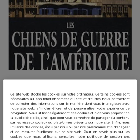
Ce site web stocke les cookies sur votre ordinateur. Certains cookies sont
nécessaires au bon fonctionnement du site, et d’autres nous permettent
de collecter des informations sur la manière dont vous interagissez avec
notre site web, afin d’améliorer et de personnaliser votre expérience de
Publicado:
26/01/2009
|
Actualizado:
22/12/2023
navigation. Nous utilisons également des cookies afin de vous proposer de
la publicité ciblée, ainsi que pour vous permettre de partager du contenu
sur les réseaux sociaux ou plateformes présents sur notre site. Enfin, nous
utilisons des cookies, émis par nous ou par nos prestataires afin d’analyser
et de mesurer l’audience sur ce site web. Pour en savoir plus sur les
Jean-Jacques Cécile. Que nous raconte-t-il ?
cookies que nous utilisons, consultez notre politique de gestion des