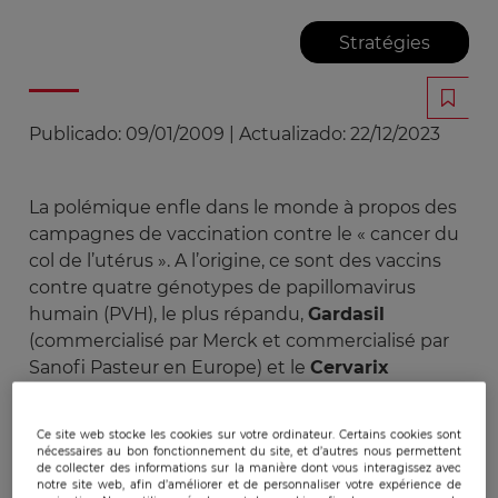
Stratégies
Publicado:
09/01/2009
|
Actualizado:
22/12/2023
La polémique enfle dans le monde à propos des
campagnes de vaccination contre le « cancer du
col de l’utérus ». A l’origine, ce sont des vaccins
contre quatre génotypes de papillomavirus
humain (PVH), le plus répandu,
Gardasil
(commercialisé par Merck et commercialisé par
Sanofi Pasteur en Europe) et le
Cervarix
(GlaxoSmithKline) qui se sont transformés en
vaccins contre le cancer du col de l’utérus dont la
Ce site web stocke les cookies sur votre ordinateur. Certains cookies sont
vaccination systématique est préconisée dans
nécessaires au bon fonctionnement du site, et d’autres nous permettent
de collecter des informations sur la manière dont vous interagissez avec
certains pays. Une certaine confusion, que les
notre site web, afin d’améliorer et de personnaliser votre expérience de