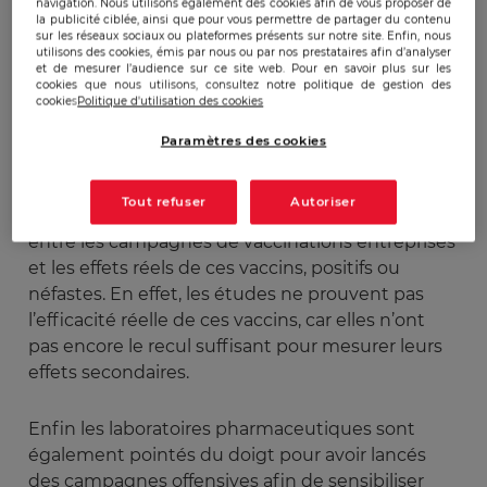
laboratoires ne lèvent pas explicitement, existe
navigation. Nous utilisons également des cookies afin de vous proposer de
la publicité ciblée, ainsi que pour vous permettre de partager du contenu
entre le fait de protéger contre les deux types de
sur les réseaux sociaux ou plateformes présents sur notre site. Enfin, nous
papillomavirus humain responsables d’une
utilisons des cookies, émis par nous ou par nos prestataires afin d’analyser
et de mesurer l’audience sur ce site web. Pour en savoir plus sur les
grande partie des cancers du col de l’utérus (les
cookies que nous utilisons, consultez notre politique de gestion des
cookies
Politique d'utilisation des cookies
deux autres étant responsables de verrues), et
de protéger contre le cancer du col de l’utérus en
Paramètres des cookies
tant que tel.
Tout refuser
Autoriser
Un autre sujet de polémique tient au décalage
entre les campagnes de vaccinations entreprises
et les effets réels de ces vaccins, positifs ou
néfastes. En effet, les études ne prouvent pas
l’efficacité réelle de ces vaccins, car elles n’ont
pas encore le recul suffisant pour mesurer leurs
effets secondaires.
Enfin les laboratoires pharmaceutiques sont
également pointés du doigt pour avoir lancés
des campagnes offensives afin de sensibiliser