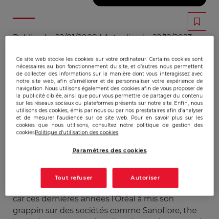
Publicado:
22/01/2009
|
Actualizado:
22/12/2023
Ce site web stocke les cookies sur votre ordinateur. Certains cookies sont
nécessaires au bon fonctionnement du site, et d’autres nous permettent
A la mi-mars 2006 "The Body Shop", entreprise de
de collecter des informations sur la manière dont vous interagissez avec
cosmétiques arguant depuis 30 ans du refus des
notre site web, afin d’améliorer et de personnaliser votre expérience de
navigation. Nous utilisons également des cookies afin de vous proposer de
tests sur les animaux et de l'utilisation de
la publicité ciblée, ainsi que pour vous permettre de partager du contenu
sur les réseaux sociaux ou plateformes présents sur notre site. Enfin, nous
produits d'origine animale, s'est vendu au
utilisons des cookies, émis par nous ou par nos prestataires afin d’analyser
bastion de l'expérimentation animale : l'Oréal. Les
et de mesurer l’audience sur ce site web. Pour en savoir plus sur les
cookies que nous utilisons, consultez notre politique de gestion des
cosmétiques Body shop sont réputés être des
cookies
Politique d'utilisation des cookies
produits qui respectent la nature et le
Paramètres des cookies
développement durable. Cet achat n’est il pas
paradoxal ou contraire, à la ligne de conduite, à la
stratégie de développement du groupe Body
Tout refuser
Autoriser
shop. Du coté de L’Oréal ce n’est pas étonnant
car ces dernières années l’Oréal à mis son
grappin sur des sociétés comme Sanoflore, the