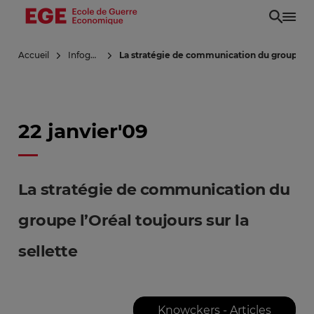
Aller
au
contenu
Accueil
Infoguerre
La stratégie de communication du groupe l’Or
principal
22 janvier'09
La stratégie de communication du
groupe l’Oréal toujours sur la
sellette
Knowckers - Articles