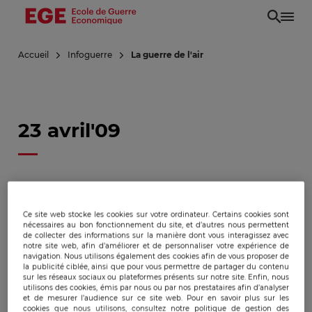
Aller
au
contenu
Accueil
Infoguerre
La guerre de l'air
principal
23 avril'09
La guerre de l'air
Ce site web stocke les cookies sur votre ordinateur. Certains cookies sont
nécessaires au bon fonctionnement du site, et d’autres nous permettent
de collecter des informations sur la manière dont vous interagissez avec
Rapports de Force
notre site web, afin d’améliorer et de personnaliser votre expérience de
navigation. Nous utilisons également des cookies afin de vous proposer de
la publicité ciblée, ainsi que pour vous permettre de partager du contenu
sur les réseaux sociaux ou plateformes présents sur notre site. Enfin, nous
utilisons des cookies, émis par nous ou par nos prestataires afin d’analyser
et de mesurer l’audience sur ce site web. Pour en savoir plus sur les
Publicado:
23/04/2009
|
Actualizado:
22/12/2023
cookies que nous utilisons, consultez notre politique de gestion des