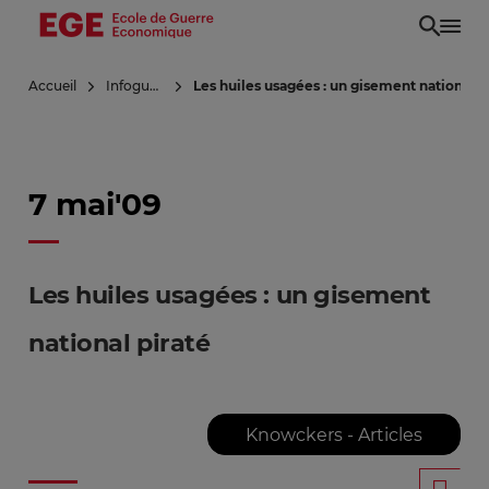
Aller
au
contenu
Accueil
Infoguerre
Les huiles usagées : un gisement national p
principal
7 mai'09
Les huiles usagées : un gisement
national piraté
Knowckers - Articles