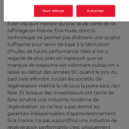
usagées ?
Tout refuser
Autoriser
Est-ce un manque de capacité de traitement ?
Il est vrai qu'il n'existe qu'une seule usine de re-
raffinage en France, Eco-Huile, dont la
technologie ne permet pas d'obtenir une qualité
suffisante pour servir de base à la fabrication
d'huiles de haute performance. Mais si l'on y
regarde de plus près on s'aperçoit que ce
manque de ressource est volontaire puisqu'on a
laissé au début des années 90, quand le prix du
baril s'est effondré, toutes les sociétés de
régénération mettre la clé sous la porte sans rien
faire. Et lorsque des investisseurs ont tenté de
faire renaître une industrie moderne de
régénération, on ne leur a pas donné les
garanties indispensables d'approvisionnement.
Si la France n'a pas aujourd'hui une industrie de
régénération performante c'est uniquement