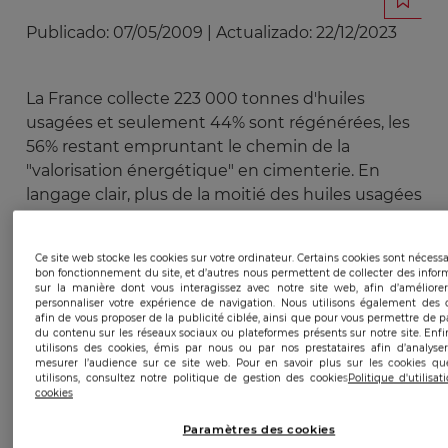
Publicado:
07/05/2009
|
Actualizado:
22/12/2023
La France collecte 223 000 tonnes d'huiles
usagées et seulement 44% sont régénérées, les
56% restant empruntant le chemin de la
"valorisation énergétique" en cimenterie. En
langage clair, plus de la moitié des huiles usagées
collectées approvisionne les fours des cimentiers
qui les utilisent comme combustible à bas prix
Ce site web stocke les cookies sur votre ordinateur. Certains cookies sont nécessa
puisque ces huiles ne sont pas, à l'instar du fioul,
bon fonctionnement du site, et d’autres nous permettent de collecter des infor
sur la manière dont vous interagissez avec notre site web, afin d’améliore
soumises à la TIPP.Comment se fait-il qu'avec un
personnaliser votre expérience de navigation. Nous utilisons également des 
prix du baril de pétrole qui avoisine les 100
afin de vous proposer de la publicité ciblée, ainsi que pour vous permettre de p
du contenu sur les réseaux sociaux ou plateformes présents sur notre site. Enfi
dollars, on préfère brûler ces huiles plutôt que de
utilisons des cookies, émis par nous ou par nos prestataires afin d’analyse
les traiter? Pourtant la directive européenne du
mesurer l’audience sur ce site web. Pour en savoir plus sur les cookies q
utilisons, consultez notre politique de gestion des cookies
Politique d'utilisa
16 juin 1975 donne la priorité à la régénération.
cookies
Alors quelles sont les raisons qui poussent les
Paramètres des cookies
acteurs de la filière vers la destruction des huiles