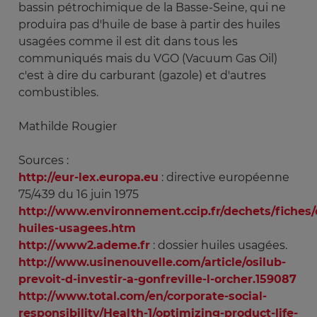
bassin pétrochimique de la Basse-Seine, qui ne
produira pas d'huile de base à partir des huiles
usagées comme il est dit dans tous les
communiqués mais du VGO (Vacuum Gas Oil)
c'est à dire du carburant (gazole) et d'autres
combustibles.
Mathilde Rougier
Sources :
http://eur-lex.europa.eu
: directive européenne
75/439 du 16 juin 1975
http://www.environnement.ccip.fr/dechets/fiches/
huiles-usagees.htm
http://www2.ademe.fr
: dossier huiles usagées.
http://www.usinenouvelle.com/article/osilub-
prevoit-d-investir-a-gonfreville-l-orcher.159087
http://www.total.com/en/corporate-social-
responsibility/Health-1/optimizing-product-life-