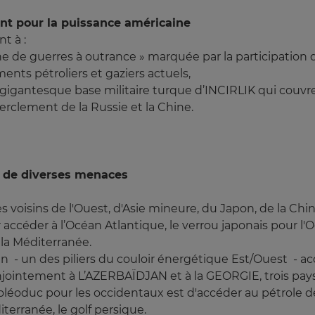
nt pour la puissance américaine
t à :
one de guerres à outrance » marquée par la participation
ents pétroliers et gaziers actuels,
 la gigantesque base militaire turque d’INCIRLIK qui cou
erclement de la Russie et la Chine.
re de diverses menaces
voisins de l'Ouest, d'Asie mineure, du Japon, de la Chine
r accéder à l’Océan Atlantique, le verrou japonais pour l'
 la Méditerranée.
 - un des piliers du couloir énergétique Est/Ouest - accu
jointement à L’AZERBAÏDJAN et à la GEORGIE, trois pays
léoduc pour les occidentaux est d'accéder au pétrole d
iterranée, le golf persique.