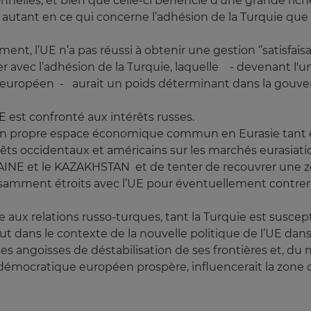
elles, et bien que celle-ci bénéficie d’une grande rich
 autant en ce qui concerne l’adhésion de la Turquie que 
ent, l’UE n’a pas réussi à obtenir une gestion ‘’satisfa
ver avec l’adhésion de la Turquie, laquelle - devenant l'
européen - aurait un poids déterminant dans la gouver
E est confronté aux intérêts russes.
 son propre espace économique commun en Eurasie tant el
ts occidentaux et américains sur les marchés eurasiati
 et le KAZAKHSTAN et de tenter de recouvrer une zone d
fisamment étroits avec l’UE pour éventuellement contrer 
te aux relations russo-turques, tant la Turquie est suscept
ut dans le contexte de la nouvelle politique de l’UE dans 
 ses angoisses de déstabilisation de ses frontières et, d
 démocratique européen prospère, influencerait la zone