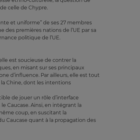
esse ethno-culturelle, la question de
de celle de Chypre.
isante et uniforme’’ de ses 27 membres
une des premières nations de l’UE par sa
nance politique de l’UE.
le est soucieuse de contrer la
ques, en misant sur ses principaux
’influence. Par ailleurs, elle est tout
la Chine, dont les intentions
ible de jouer un rôle d’interface
le Caucase. Ainsi, en intégrant la
u même coup, en suscitant la
 du Caucase quant à la propagation des