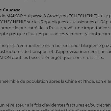
le Caucase
 de MAÏKOP qui passe à Groznyï en TCHECHENIE) et se 
la TCHECHENIE sur les Républiques caucasiennes et Rép
 comme le pré-carré de la Russie, revêt une importance 
ccepte pas que d’autres puissances viennent y contrecarr
une part, à verrouiller le marché turc pour bloquer le gaz 
structures de transport et d’approvisionnement sur son t
JAPON dont les besoins énergétiques sont croissants.
 ensemble de population après la Chine et l'Inde, son él
 révélateur à la fois d’évidentes fractures et/ou d’étra