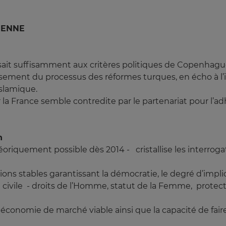
EENNE
aisait suffisamment aux critères politiques de Copenhague
issement du processus des réformes turques, en écho à l
slamique.
r la France semble contredite par le partenariat pour l’ad
n
éoriquement possible dès 2014 - cristallise les interroga
tutions stables garantissant la démocratie, le degré d’imp
té civile - droits de l’Homme, statut de la Femme, protect
économie de marché viable ainsi que la capacité de faire 