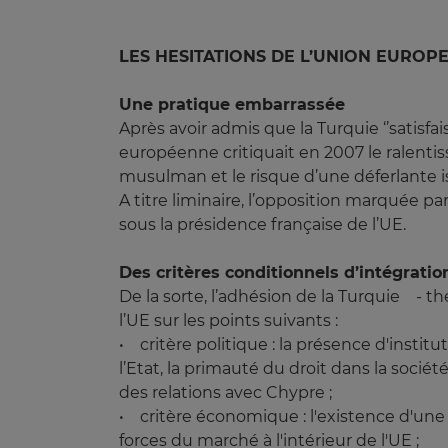
LES HESITATIONS DE L’UNION EUROP
Une pratique embarrassée
Après avoir admis que la Turquie ‘’satisf
européenne critiquait en 2007 le ralent
musulman et le risque d’une déferlante i
A titre liminaire, l’opposition marquée pa
sous la présidence française de l’UE.
Des critères conditionnels d’intégratio
De la sorte, l’adhésion de la Turquie - th
l’UE sur les points suivants :
• critère politique : la présence d'insti
l’Etat, la primauté du droit dans la socié
des relations avec Chypre ;
• critère économique : l'existence d'une 
forces du marché à l'intérieur de l'UE ;