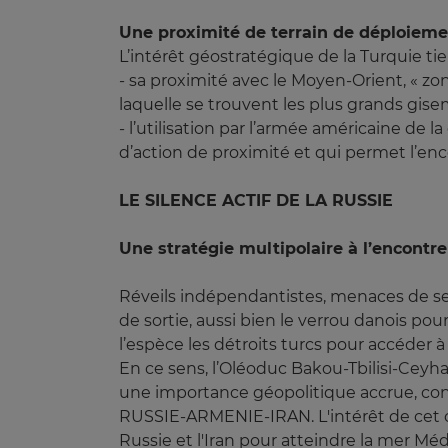
Une proximité de terrain de déploieme
L’intérêt géostratégique de la Turquie tien
- sa proximité avec le Moyen-Orient, « z
laquelle se trouvent les plus grands gisem
- l’utilisation par l’armée américaine de
d’action de proximité et qui permet l’enc
LE SILENCE ACTIF DE LA RUSSIE
Une stratégie multipolaire à l’encont
Réveils indépendantistes, menaces de ses 
de sortie, aussi bien le verrou danois pou
l’espèce les détroits turcs pour accéder à
En ce sens, l’Oléoduc Bakou-Tbilisi-Ceyhan
une importance géopolitique accrue, con
RUSSIE-ARMENIE-IRAN. L'intérêt de cet o
Russie et l'Iran pour atteindre la mer Méd