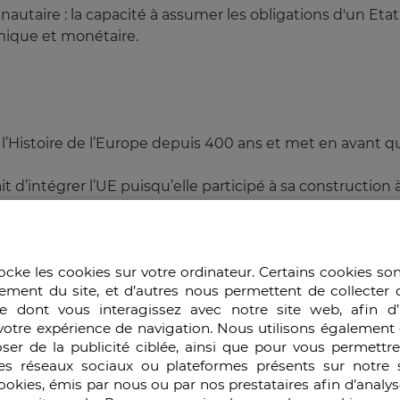
unautaire : la capacité à assumer les obligations d'un 
omique et monétaire.
 l’Histoire de l’Europe depuis 400 ans et met en avant q
ait d’intégrer l’UE puisqu’elle participé à sa construct
n Economique dès 1948 puis d’adhérent au Conseil de l’E
, l’Accord d’Union Douanière du 06.03.1995 faits de la Tur
en, ce pays s’est inspiré de l’Occident et s’en est rap
ocke les cookies sur votre ordinateur. Certains cookies so
uis 60ans), l’OCDE, l’OSCE, le Conseil de l’Europe.
ement du site, et d’autres nous permettent de collecter 
e dont vous interagissez avec notre site web, afin d’
votre expérience de navigation. Nous utilisons également 
 du territoire (3%) se trouve en Europe et sa majeure par
ser de la publicité ciblée, ainsi que pour vous permettr
à cheval sur deux continents, au carrefour des axes Rus
es réseaux sociaux ou plateformes présents sur notre s
anges économiques, religieux, culturels (le turc étant la la
cookies, émis par nous ou par nos prestataires afin d’analy