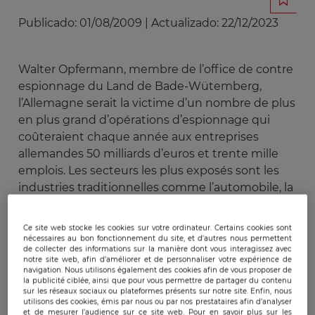
Publicado:
01/08/2009
|
Actualizado:
22/12/2023
Walter Opfermann, membre de l’office de contre
espionnage du Land de Bade-Wütemberg,
l’Allemagne serait la victime d’un nombre de plus
en plus grand d’opérations d’espionnage qui
coûteraient chaque année aux entreprises
allemandes 50 milliards d’euros et trente mille
emplois. Les secteurs les plus exposés sont les
industries traditionnelles comme l’automobile, la
chimie, les machines-outils, les communications
ainsi que les industries de technologies de
Ce site web stocke les cookies sur votre ordinateur. Certains cookies sont
l’information. Beaucoup plus explicite que ses
nécessaires au bon fonctionnement du site, et d’autres nous permettent
de collecter des informations sur la manière dont vous interagissez avec
collègues français, le représentant du
notre site web, afin d’améliorer et de personnaliser votre expérience de
navigation. Nous utilisons également des cookies afin de vous proposer de
Verfassungschutz vise en particulier la Chine et la
la publicité ciblée, ainsi que pour vous permettre de partager du contenu
Russie.
sur les réseaux sociaux ou plateformes présents sur notre site. Enfin, nous
utilisons des cookies, émis par nous ou par nos prestataires afin d’analyser
et de mesurer l’audience sur ce site web. Pour en savoir plus sur les