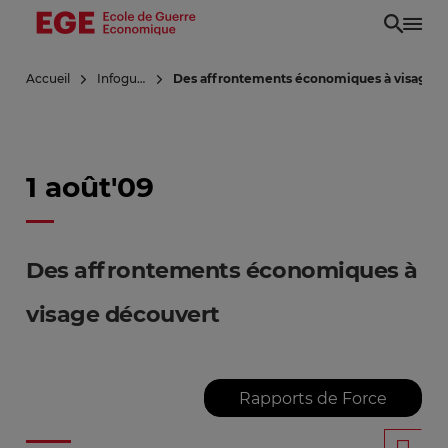
Aller
au
contenu
Accueil
Infoguerre
Des affrontements économiques à visage d
principal
1 août'09
Des affrontements économiques à
visage découvert
Rapports de Force