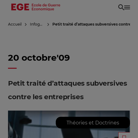
Aller
au
contenu
Accueil
Infoguerre
Petit traité d’attaques subversives contre le
principal
20 octobre'09
Petit traité d’attaques subversives
contre les entreprises
Théories et Doctrines