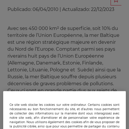
Publicado:
06/04/2010
|
Actualizado:
22/12/2023
Avec ses 450 000 km² de superficie, soit 10% du
territoire de l’Union Européenne, la mer Baltique
est une région stratégique majeure en devenir
du Nord de l’Europe. Comptant parmi ses pays
riverains huit pays de l’Union Européenne
(Allemagne, Danemark, Estonie, Finlande,
Lettonie, Lituanie, Pologne et Suède) ainsi que la
Russie, la mer Baltique souffre depuis plusieurs
décennies de graves problèmes de pollutions.
Ceux-ci sont en grande partie dus aux rejets de
déchets ainsi qu’à la particularité de la Baltique :
une mer quasiment fermée dont l’eau ne se
Ce site web stocke les cookies sur votre ordinateur. Certains cookies sont
nécessaires au bon fonctionnement du site, et d’autres nous permettent
régénère que tous les 30 ans. Ainsi, enjeux
de collecter des informations sur la manière dont vous interagissez avec
environnementaux, économiques et
notre site web, afin d’améliorer et de personnaliser votre expérience de
navigation. Nous utilisons également des cookies afin de vous proposer de
énergétiques semblent s’entremêler de manière
la publicité ciblée, ainsi que pour vous permettre de partager du contenu