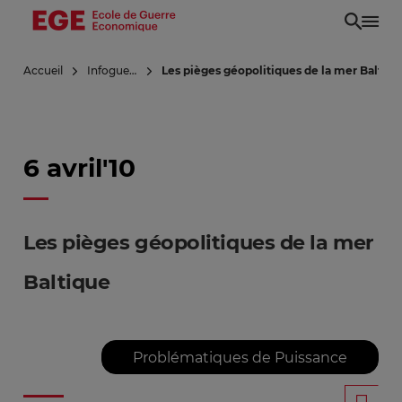
Aller
au
contenu
Accueil
Infoguerre
Les pièges géopolitiques de la mer Baltiq
principal
6 avril'10
Les pièges géopolitiques de la mer
Baltique
Problématiques de Puissance