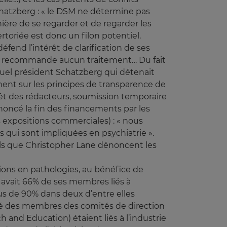
Schatzberg : « le DSM ne détermine pas
ère de se regarder et de regarder les
ertoriée est donc un filon potentiel.
end l’intérêt de clarification de ses
 ne recommande aucun traitement… Du fait
uel président Schatzberg qui détenait
ent sur les principes de transparence de
érêt des rédacteurs, soumission temporaire
noncé la fin des financements par les
s expositions commerciales) : « nous
 qui sont impliquées en psychiatrie ».
tels que Christopher Lane dénoncent les
ions en pathologies, au bénéfice de
 avait 66% de ses membres liés à
us de 90% dans deux d’entre elles
tié des membres des comités de direction
 and Education) étaient liés à l’industrie