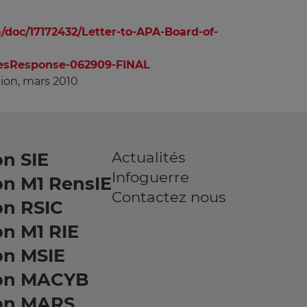
doc/17172432/Letter-to-APA-Board-of-
esResponse-062909-FINAL
tion, mars 2010
Actualités
n SIE
Infoguerre
on M1 RensIE
Contactez nous
on RSIC
n M1 RIE
on MSIE
on MACYB
on MARS