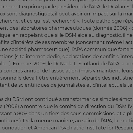
clairement exprimé par le président de l’APA, le Dr Alan 
ont diagnostiqués, il peut avoir un impact sur la mani
 recherche, et ce qui est recherché ». Toute pathologie rép
nt des laboratoires pharmaceutiques (donnée 2006) - déf
ique, en rappelant que si le DSM aide au diagnostic, il
flits d’intérêts de ses membres (concernant même l’act
ns une société pharmaceutique), l’APA communique fortem
ions (site internet dédié, déclarations de conflit d’int
c…). En mars 2009, le Dr Nada L. Scotland de l’APA, a an
du congrès annuel de l’association (mais y maintient leur
ionnelle devait être entièrement séparée des industries
tant de scientifiques de journalistes et d’intellectuels 
sives du DSM ont contribué à transformer de simples émot
e (2006) a montré que le comité de direction du DSM IV
assant à 80% dans un tiers des sous-commissions, et à pl
otiques). De la même manière, au sein de l’APA, la moi
 Foundation et American Psychiatric Institute for Research