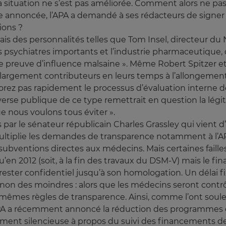
 situation ne s’est pas améliorée. Comment alors ne pas 
e annoncée, l’APA a demandé à ses rédacteurs de signer 
ions ?
 des personnalités telles que Tom Insel, directeur du N
es psychiatres importants et l’industrie pharmaceutique, 
 preuve d’influence malsaine ». Même Robert Spitzer et
re largement contributeurs en leurs temps à l’allongemen
liorez pas rapidement le processus d’évaluation interne d
overse publique de ce type remettrait en question la légi
ue nous voulons tous éviter ».
par le sénateur républicain Charles Grassley qui vient d
tiplie les demandes de transparence notamment à l’APA
es subventions directes aux médecins. Mais certaines fail
u’en 2012 (soit, à la fin des travaux du DSM-V) mais le 
 rester confidentiel jusqu’à son homologation. Un déla
t non des moindres : alors que les médecins seront contrô
mêmes règles de transparence. Ainsi, comme l’ont soule
l’APA a récemment annoncé la réduction des programmes d
ment silencieuse à propos du suivi des financements de s