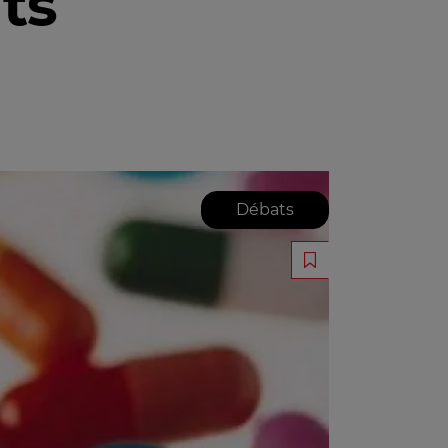
ts
Débats