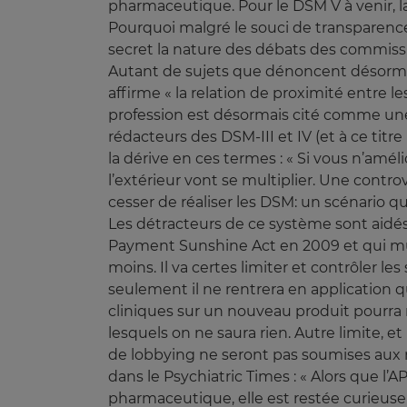
pharmaceutique. Pour le DSM V à venir, la
Pourquoi malgré le souci de transparenc
secret la nature des débats des commiss
Autant de sujets que dénoncent désormais
affirme « la relation de proximité entre l
profession est désormais cité comme une
rédacteurs des DSM-III et IV (et à ce tit
la dérive en ces termes : « Si vous n’amé
l’extérieur vont se multiplier. Une contr
cesser de réaliser les DSM: un scénario q
Les détracteurs de ce système sont aidés 
Payment Sunshine Act en 2009 et qui mul
moins. Il va certes limiter et contrôler l
seulement il ne rentrera en application q
cliniques sur un nouveau produit pourra
lesquels on ne saura rien. Autre limite, e
de lobbying ne seront pas soumises aux 
dans le Psychiatric Times : « Alors que 
pharmaceutique, elle est restée curieuse