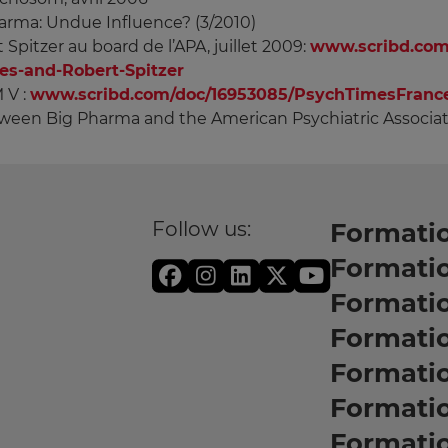
Pharma: Undue Influence? (3/2010)
Spitzer au board de l’APA, juillet 2009:
www.scribd.com/
es-and-Robert-Spitzer
 V :
www.scribd.com/doc/16953085/PsychTimesFranc
 between Big Pharma and the American Psychiatric Associa
Follow us:
Formatio
Formati
Formati
Formatio
Formati
Formati
Formati