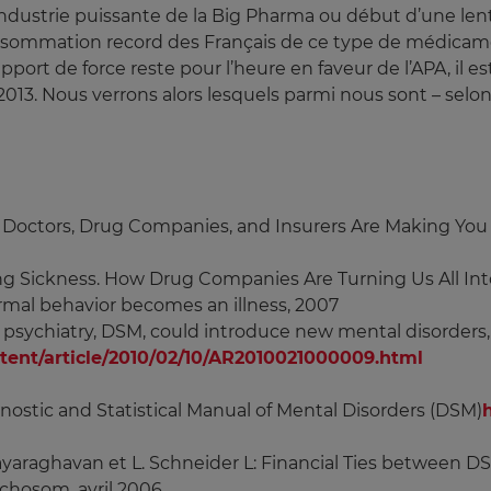
’industrie puissante de la Big Pharma ou début d’une le
nsommation record des Français de ce type de médicame
apport de force reste pour l’heure en faveur de l’APA, il 
2013. Nous verrons alors lesquels parmi nous sont – selo
 Doctors, Drug Companies, and Insurers Are Making You 
ling Sickness. How Drug Companies Are Turning Us All In
ormal behavior becomes an illness, 2007
 of psychiatry, DSM, could introduce new mental disorders,
nt/article/2010/02/10/AR2010021000009.html
iagnostic and Statistical Manual of Mental Disorders (DSM)
ijayaraghavan et L. Schneider L: Financial Ties between
ychosom, avril 2006