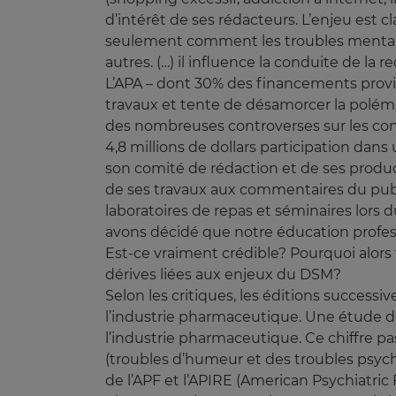
d’intérêt de ses rédacteurs. L’enjeu est 
seulement comment les troubles mentaux s
autres. (…) il influence la conduite de la
L’APA – dont 30% des financements provie
travaux et tente de désamorcer la polém
des nombreuses controverses sur les con
4,8 millions de dollars participation da
son comité de rédaction et de ses product
de ses travaux aux commentaires du publi
laboratoires de repas et séminaires lors 
avons décidé que notre éducation profess
Est-ce vraiment crédible? Pourquoi alors 
dérives liées aux enjeux du DSM?
Selon les critiques, les éditions succes
l’industrie pharmaceutique. Une étude d
l’industrie pharmaceutique. Ce chiffre p
(troubles d’humeur et des troubles psych
de l’APF et l’APIRE (American Psychiatric