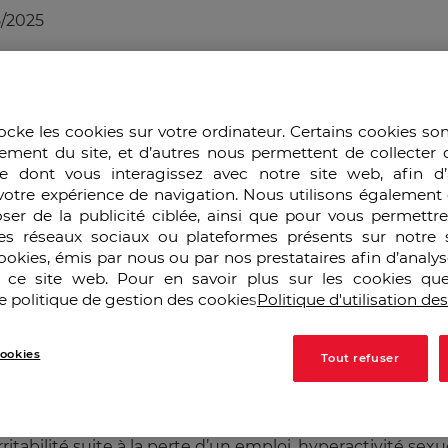
5/2025
rck, Henry Gadsden, confiait à un journaliste de Fortune 
s médicaments aux biens portants… La guerre de l’inform
ocke les cookies sur votre ordinateur. Certains cookies so
gies montre que son rêve pourrait bien devenir réalité.
ement du site, et d’autres nous permettent de collecter 
remier plan, la très influente American Psychiatric Associa
e dont vous interagissez avec notre site web, afin d’
 un marché annuel très profitable estimé à plus de 80 
votre expérience de navigation. Nous utilisons également 
ser de la publicité ciblée, ainsi que pour vous permettr
tic and Statistical Manual of Mental Disorders), le « Ma
es réseaux sociaux ou plateformes présents sur notre s
opté par l’OMS. Il définit et répertorie tous les troubles
cookies, émis par nous ou par nos prestataires afin d’analy
r ce site web. Pour en savoir plus sur les cookies que
ller (un million d’exemplaires à chaque édition) traduit 
e politique de gestion des cookies
Politique d'utilisation de
eux produits dérivés et revenus associés. Il contribue a
maines d’applications (pharmaceutiques, médicaux, juri
sait 60 pathologies ; cinq éditions plus tard (DSM IV-TR, 
ookies
Tout refuser
tion américaine souffrirait d’un désordre mental (tel qu
égligeable de patients potentiels. La prochaine version 
polémique sur deux aspects liés : l’explosion du nombre
rritabilité suite à la perte d’un emploi, hyperactivité sexu