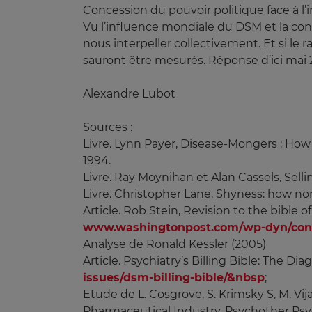
Concession du pouvoir politique face à l
Vu l’influence mondiale du DSM et la co
nous interpeller collectivement. Et si le r
sauront être mesurés. Réponse d’ici mai 
Alexandre Lubot
Sources :
Livre. Lynn Payer, Disease-Mongers : How
1994.
Livre. Ray Moynihan et Alan Cassels, Sel
Livre. Christopher Lane, Shyness: how n
Article. Rob Stein, Revision to the bible
www.washingtonpost.com/wp-dyn/conte
Analyse de Ronald Kessler (2005)
Article. Psychiatry’s Billing Bible: The D
issues/dsm-billing-bible/&nbsp
;
Etude de L. Cosgrove, S. Krimsky S, M. V
Pharmaceutical Industry, Psychother Ps