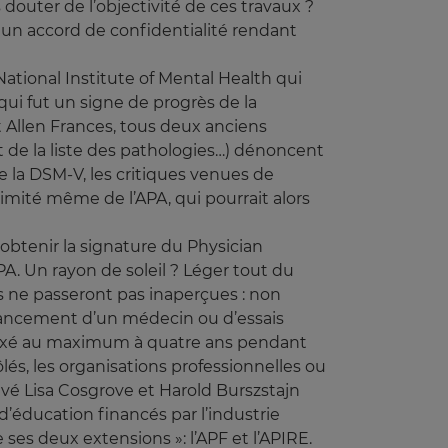
douter de l’objectivité de ces travaux ?
un accord de confidentialité rendant
ational Institute of Mental Health qui
qui fut un signe de progrès de la
 Allen Frances, tous deux anciens
t de la liste des pathologies…) dénoncent
e la DSM-V, les critiques venues de
timité même de l’APA, qui pourrait alors
’obtenir la signature du Physician
. Un rayon de soleil ? Léger tout du
les ne passeront pas inaperçues : non
financement d’un médecin ou d’essais
i fixé au maximum à quatre ans pendant
lés, les organisations professionnelles ou
vé Lisa Cosgrove et Harold Burszstajn
’éducation financés par l’industrie
es deux extensions »: l’APF et l’APIRE.