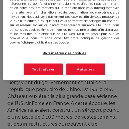
nécessaires au bon fonctionnement du site, et d’autres nous permettent
de collecter des informations sur la manière dont vous interagissez avec
notre site web, afin d’améliorer et de personnaliser votre expérience de
navigation. Nous utilisons également des cookies afin de vous proposer de
Publicado:
11/06/2010
|
Actualizado:
22/12/2023
la publicité ciblée, ainsi que pour vous permettre de partager du contenu
sur les réseaux sociaux ou plateformes présents sur notre site. Enfin, nous
utilisons des cookies, émis par nous ou par nos prestataires afin d’analyser
et de mesurer l’audience sur ce site web. Pour en savoir plus sur les
cookies que nous utilisons, consultez notre politique de gestion des
La ville de Châteauroux a décidé de devenir un
cookies
Politique d'utilisation des cookies
centre stratégique pour l’économie chinoise. La
Paramètres des cookies
quarantaine d’entreprises prévues dans ce projet
sera surtout constituée par des unités
d’assemblage. A l’origine, l’idée d’implanter des
Tout refuser
Autoriser
dizaines d’entreprises chinoises en plein cœur du
Berry vient du gouvernement central de la
République populaire de Chine. De 1951 à 1967,
Châteauroux était la plus grande base aérienne
de l’US Air Force en France. A cette époque, les
Américains avaient construit un aéroport pourvu
d’une piste de 3 500 mètres, de vastes terrains,
et des infrastructures qui peuvent être