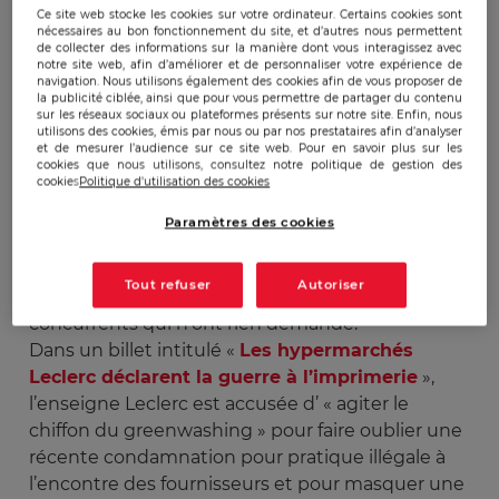
Ce site web stocke les cookies sur votre ordinateur. Certains cookies sont
nécessaires au bon fonctionnement du site, et d’autres nous permettent
Publicado:
18/11/2010
|
Actualizado:
22/12/2023
de collecter des informations sur la manière dont vous interagissez avec
notre site web, afin d’améliorer et de personnaliser votre expérience de
navigation. Nous utilisons également des cookies afin de vous proposer de
la publicité ciblée, ainsi que pour vous permettre de partager du contenu
La nouvelle campagne de publicité de Leclerc «
sur les réseaux sociaux ou plateformes présents sur notre site. Enfin, nous
utilisons des cookies, émis par nous ou par nos prestataires afin d’analyser
2020 : zéro prospectus
», dans laquelle
et de mesurer l’audience sur ce site web. Pour en savoir plus sur les
l’enseigne propose la suppression définitive des
cookies que nous utilisons, consultez notre politique de gestion des
cookies
Politique d'utilisation des cookies
prospectus papier distribués en boîte aux lettres,
suscite des réactions.
Paramètres des cookies
Il incite les consommateurs à retirer des
autocollants « zéro prospectus »pour éviter de
Tout refuser
Autoriser
recevoir des prospectus, dont ceux des
concurrents qui n’ont rien demandé.
Dans un billet intitulé «
Les hypermarchés
Leclerc déclarent la guerre à l’imprimerie
»,
l’enseigne Leclerc est accusée d’ « agiter le
chiffon du greenwashing » pour faire oublier une
récente condamnation pour pratique illégale à
l’encontre des fournisseurs et pour masquer une