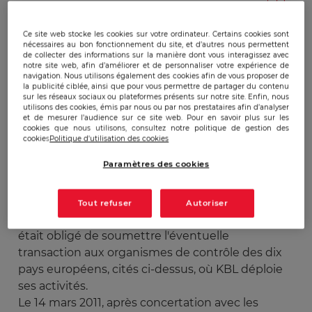
Publicado:
29/03/2011
|
Actualizado:
22/12/2023
Ce site web stocke les cookies sur votre ordinateur. Certains cookies sont
nécessaires au bon fonctionnement du site, et d’autres nous permettent
de collecter des informations sur la manière dont vous interagissez avec
notre site web, afin d’améliorer et de personnaliser votre expérience de
Le 21 mai 2010, KBC avait annoncé la cession de
navigation. Nous utilisons également des cookies afin de vous proposer de
sa filiale KBL European Private Bankers au
la publicité ciblée, ainsi que pour vous permettre de partager du contenu
sur les réseaux sociaux ou plateformes présents sur notre site. Enfin, nous
groupe indien Hinduja pour 1,35 milliard d'euros.
utilisons des cookies, émis par nous ou par nos prestataires afin d’analyser
KBC est un célèbre groupe financier belge de
et de mesurer l’audience sur ce site web. Pour en savoir plus sur les
cookies que nous utilisons, consultez notre politique de gestion des
bancassurance. KBL est le réseau européen de
cookies
Politique d'utilisation des cookies
banque privée de KBC, basé à Luxembourg et
Paramètres des cookies
implanté dans neuf autres pays européens
(Allemagne, Belgique, Espagne, France, Grande-
Bretagne, Monaco, Pays-Bas, Pologne et Suisse).
Tout refuser
Autoriser
Pour pouvoir acquérir KBL, le groupe Hinduja
était obligé de soumettre l'éventuelle
transaction aux organismes de contrôle des dix
pays européens, cités ci-dessus, où KBL déploie
ses activités.
Le 14 mars 2011, après concertation avec les