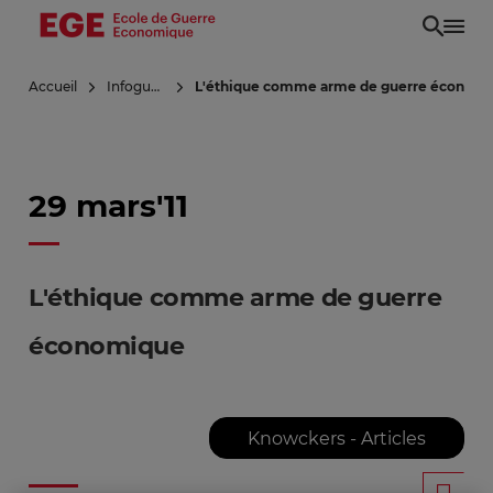
Aller
au
contenu
Accueil
Infoguerre
L'éthique comme arme de guerre économ
principal
29 mars'11
L'éthique comme arme de guerre
économique
Knowckers - Articles