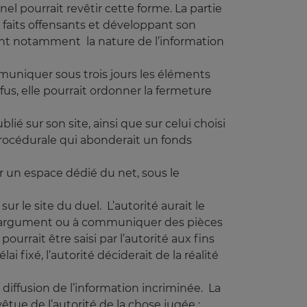
el pourrait revêtir cette forme. La partie
s faits offensants et développant son
nant notamment la nature de l’information
ommuniquer sous trois jours les éléments
us, elle pourrait ordonner la fermeture
lié sur son site, ainsi que sur celui choisi
procédurale qui abonderait un fonds
ur un espace dédié du net, sous le
ur le site du duel. L’autorité aurait le
un argument ou à communiquer des pièces
ourrait être saisi par l’autorité aux fins
 fixé, l’autorité déciderait de la réalité
e diffusion de l’information incriminée. La
vêtue de l’autorité de la chose jugée ;