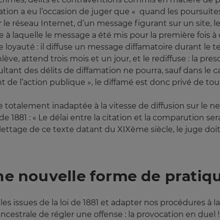
ation a eu l’occasion de juger que « quand les poursuite
r le réseau Internet, d’un message figurant sur un site, l
te à laquelle le message a été mis pour la première fois à 
loyauté : il diffuse un message diffamatoire durant le t
enlève, attend trois mois et un jour, et le rediffuse : la pr
ésultant des délits de diffamation ne pourra, sauf dans le 
 de l’action publique », le diffamé est donc privé de to
totalement inadaptée à la vitesse de diffusion sur le net : 
 de 1881 : « Le délai entre la citation et la comparution se
lettage de ce texte datant du XIXème siècle, le juge doi
une nouvelle forme de pratiq
les issues de la loi de 1881 et adapter nos procédures à
cestrale de régler une offense : la provocation en duel !