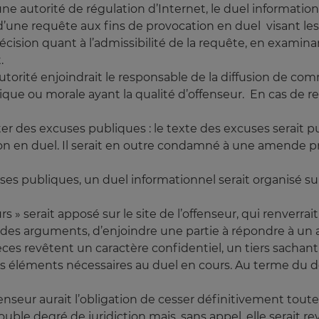
ne autorité de régulation d’Internet, le duel informationn
n d’une requête aux fins de provocation en duel visant le
écision quant à l’admissibilité de la requête, en exami
.
’autorité enjoindrait le responsable de la diffusion de c
que ou morale ayant la qualité d’offenseur. En cas de ref
ter des excuses publiques : le texte des excuses serait pub
ation en duel. Il serait en outre condamné à une amende 
xcuses publiques, un duel informationnel serait organisé s
» serait apposé sur le site de l’offenseur, qui renverrait s
e des arguments, d’enjoindre une partie à répondre à 
ièces revêtent un caractère confidentiel, un tiers sachant p
 éléments nécessaires au duel en cours. Au terme du délai
ffenseur aurait l’obligation de cesser définitivement tout
uble degré de juridiction mais, sans appel, elle serait re