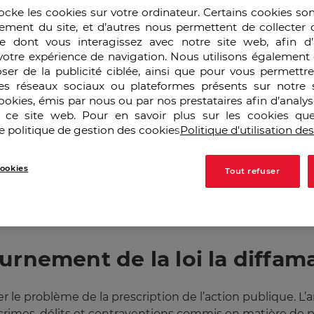
uite et libre d’accès pour la diffusion d’informations, d’id
ocke les cookies sur votre ordinateur. Certains cookies so
ndamentaux reconnus par la convention européenne des 
ement du site, et d’autres nous permettent de collecter 
e dont vous interagissez avec notre site web, afin d’
votre expérience de navigation. Nous utilisons également 
xpression. Ce droit comprend la liberté d’opinion et la l
ser de la publicité ciblée, ainsi que pour vous permettr
e y avoir ingérence d’autorités publiques et sans considé
es réseaux sociaux ou plateformes présents sur notre s
fois des limitations à ce droit : « L’exercice de ces liber
cookies, émis par nous ou par nos prestataires afin d’analy
es formalités, conditions, restrictions et sanctions, prév
r ce site web. Pour en savoir plus sur les cookies que
mocratique,… à la protection de la réputation ou des dro
e politique de gestion des cookies
Politique d'utilisation de
ou pour garantir l’autorité et l’impartialité du pouvoir jud
 un équilibre entre le droit de libre expression et, notamm
ookies
Tout refuser
défendre une entité injustement attaquée sur le Net peu
ution majeure des moyens de communication et ne protè
urnement de la loi la diffam
er le problème de la prescription de l’action publique. L’ar
 crimes, délits et contraventions commis en matière de p