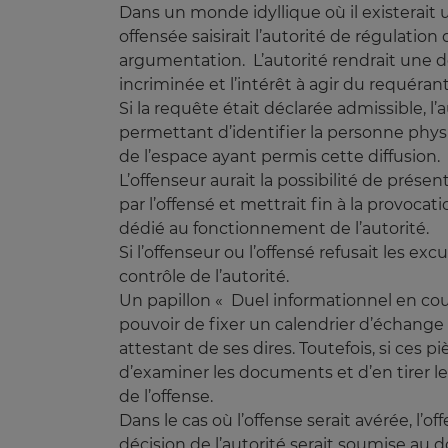
Dans un monde idyllique où il existerait u
offensée saisirait l’autorité de régulatio
argumentation. L’autorité rendrait une d
incriminée et l’intérêt à agir du requérant
Si la requête était déclarée admissible, l
permettant d’identifier la personne physi
de l’espace ayant permis cette diffusion.
L’offenseur aurait la possibilité de présen
par l’offensé et mettrait fin à la provoc
dédié au fonctionnement de l’autorité.
Si l’offenseur ou l’offensé refusait les e
contrôle de l’autorité.
Un papillon « Duel informationnel en cours 
pouvoir de fixer un calendrier d’échang
attestant de ses dires. Toutefois, si ces p
d’examiner les documents et d’en tirer les
de l’offense.
Dans le cas où l’offense serait avérée, l’o
décision de l’autorité serait soumise au do