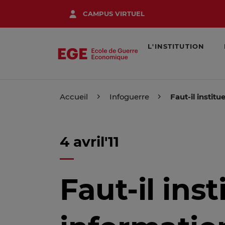
Aller
CAMPUS VIRTUEL
au
contenu
principal
L'INSTITUTION
Accueil
Infoguerre
Faut-il institu
4 avril'11
Faut-il ins