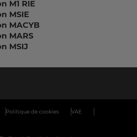
n M1 RIE
on MSIE
on MACYB
on MARS
on MSIJ
Politique de cookies
VAE