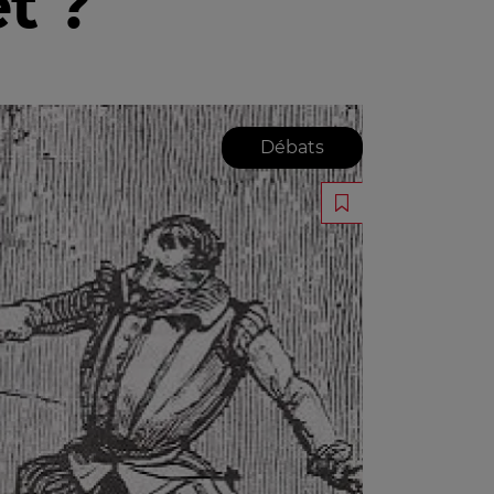
t ?
Débats