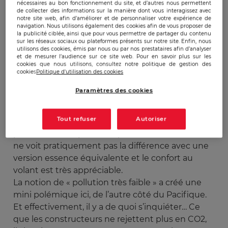
nécessaires au bon fonctionnement du site, et d’autres nous permettent
de collecter des informations sur la manière dont vous interagissez avec
notre site web, afin d’améliorer et de personnaliser votre expérience de
navigation. Nous utilisons également des cookies afin de vous proposer de
la publicité ciblée, ainsi que pour vous permettre de partager du contenu
Publicado:
26/04/2011
|
Actualizado:
22/12/2023
sur les réseaux sociaux ou plateformes présents sur notre site. Enfin, nous
utilisons des cookies, émis par nous ou par nos prestataires afin d’analyser
et de mesurer l’audience sur ce site web. Pour en savoir plus sur les
cookies que nous utilisons, consultez notre politique de gestion des
« Je reviens de Corée où je suis allé visiter le cru
cookies
Politique d'utilisation des cookies
2011 du salon « Seoul Motor Show ». Cette année,
Paramètres des cookies
se sont une fois de plus les voitures à moteur
électriques « fuel cells » qui étaient à l’honneur.
Tout refuser
Autoriser
Les constructeurs nous garantissent efficacité et
prix abordables pour une pollution très faible. On
ne voit pratiquement pas la différence avec une
version essence équivalente et le confort au
volant est très appréciable.
La notion de « pollution très faible » a créé une
mini polémique ici, de l’autre côté du Pacifique.
Et effectivement, il y a de quoi s’inquiéter… Ce
que les constructeurs ne rejettent plus en CO2,