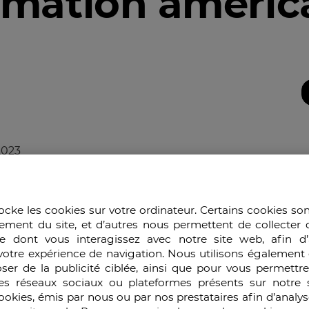
mation améric
2023
te particulière aux billets postés sur le web à propos 
ocke les cookies sur votre ordinateur. Certains cookies so
venir un problème d’amplitude mondiale. Cécile Chevré 
ement du site, et d’autres nous permettent de collecter 
illet très démonstratif sur les dérapages générés par l
e dont vous interagissez avec notre site web, afin d’
glo-saxonne. Nous reproduisons cet extrait sur le cas d’é
votre expérience de navigation. Nous utilisons également 
mode d’alimentation occidental qui nuit gravement à la s
ser de la publicité ciblée, ainsi que pour vous permettr
que sud, devraient bientôt rejoindre l’Organisation mond
es réseaux sociaux ou plateformes présents sur notre s
dhésion à l’OMC acceptée ? La fin de ses taxations sur le
cookies, émis par nous ou par nos prestataires afin d’analy