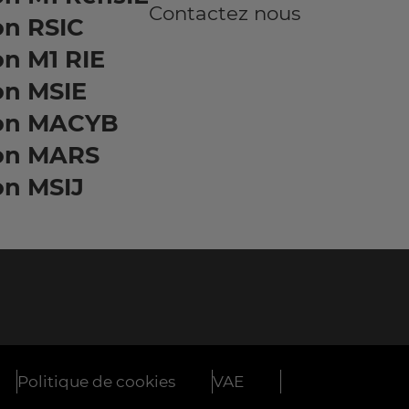
Contactez nous
on RSIC
n M1 RIE
on MSIE
on MACYB
on MARS
on MSIJ
Politique de cookies
VAE