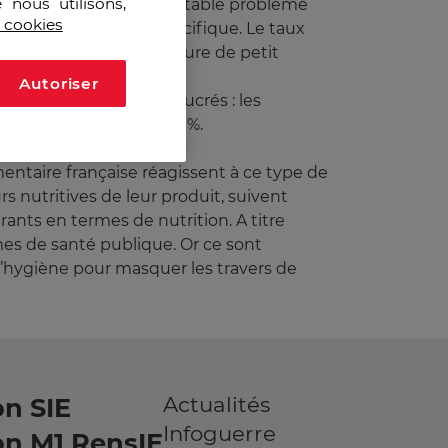
 nous utilisons,
a est confrontée à un véritable problème
s cookies
la grosse des îles du Pacifique. Le taux
Tonga. Le Koweït fait figure de petit
Autoriser
 les produits gras et sucrés : les
i peuvent dépasser les 30%.
issement de l’obésité. »
mentaire française réagissent à ce type de
 nutritives de leur produit, suivent
ants en termes de nutrition. A titre
mes de santé publique. Or ce sont
l’hygiène pour masquer les travers de
Actualités
n SIE
Infoguerre
on M1 RensIE