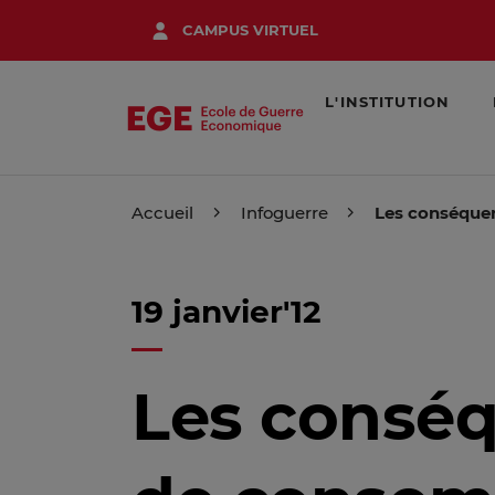
Aller
CAMPUS VIRTUEL
au
contenu
principal
L'INSTITUTION
Accueil
Infoguerre
Les conséque
19 janvier'12
Les consé