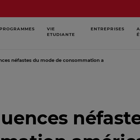
PROGRAMMES
VIE
ENTREPRISES
A
ETUDIANTE
É
nces néfastes du mode de consommation américain
quences néfast