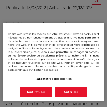
Publicado:
13/03/2012
|
Actualizado:
22/12/2023
Fin 2010, le groupe français du luxe a annoncé
une prise de participation à hauteur de 17 % dans
Ce site web stocke les cookies sur votre ordinateur. Certains cookies sont
le capital verrouillé d’HERMÈS INTL. Cet
nécessaires au bon fonctionnement du site, et d’autres nous permettent
évènement a suscité une vive polémique autour
de collecter des informations sur la manière dont vous interagissez avec
notre site web, afin d’améliorer et de personnaliser votre expérience de
des pratiques et des intentions stratégiques du
navigation. Nous utilisons également des cookies afin de vous proposer de
géant français du luxe LVMH.
la publicité ciblée, ainsi que pour vous permettre de partager du contenu
sur les réseaux sociaux ou plateformes présents sur notre site. Enfin, nous
LVMH était déjà détenteur de 5 % d’HERMÈS
utilisons des cookies, émis par nous ou par nos prestataires afin d’analyser
et de mesurer l’audience sur ce site web. Pour en savoir plus sur les
INTL et c’est grâce à un habile montage financier
cookies que nous utilisons, consultez notre politique de gestion des
de produits dérivés « equity swap- cash settled »
cookies
Politique d'utilisation des cookies
que le géant français a réussi à contourner la
Paramètres des cookies
réglementation boursière qui le contraint à se
déclarer quand on dépasse le seuil des 5 % de
participation. C’est donc en usant des lacunes
Tout refuser
Autoriser
réglementaires du système que le géant français
a sollicité pendant 2 ans plusieurs banques pour