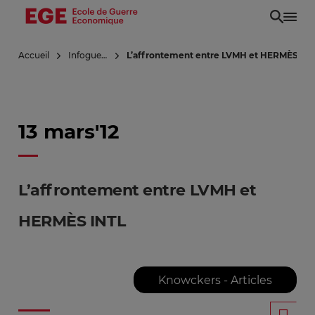
Aller
au
contenu
Accueil
Infoguerre
L’affrontement entre LVMH et HERMÈS IN
principal
13 mars'12
L’affrontement entre LVMH et
HERMÈS INTL
Knowckers - Articles