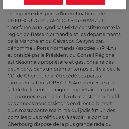
Suite à la loi de décentralisation du 13 Août 2004,
la propriété des ports d’intérêt national de
CHERBOURG et CAEN-OUISTREHAM a été
transférée à un Syndicat Mixte constitué entre la
région de Basse-Normandie et les départements
de la Manche et du Calvados. Ce syndicat,
dénommé « Ports Normands Associés » (P.N.A.)
et présidé par le Président du Conseil Régional,
est désormais propriétaire et gestionnaire des
deux ports dans un premier temps et il y a peu la
CCI de Cherbourg a rétrocédé ses parts à
l’armateur « Louis DREYFUS Armateur » ce qui
fait de lui le seul et unique propriétaire du port
de commerce à ce jour. Il a été constaté qu’au fil
des années nous assistons en direct à la mort
d’un mastodonte maritime qui jadis fut un des
ports les plus prolifiques (à savoir…le port de
Cherbourg dispose de la plus grande rade du