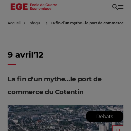
Aller
au
contenu
Accueil
Infoguerre
La fin d’un mythe…le port de commerce du 
principal
9 avril'12
La fin d’un mythe…le port de
commerce du Cotentin
Débats