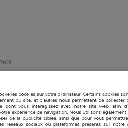
/2023
ikiLeaks voit le jour après que les Anonymous aient pira
urité informatique HB Gary Federal. Cette action met e
ocke les cookies sur votre ordinateur. Certains cookies so
es mesures proposées comprennent sabotage, désinform
ement du site, et d’autres nous permettent de collecter 
alistes, dont Glenn Greenwald, cité nominalement. Or le
e dont vous interagissez avec notre site web, afin d’
 renseignement américaines : Berico et Palantir. L’anno
votre expérience de navigation. Nous utilisons également 
s sur Bank of America (BoA) avait provoqué la méfiance 
ser de la publicité ciblée, ainsi que pour vous permettr
 banque américaine. Après que, dans le sillage de PayPal
es réseaux sociaux ou plateformes présents sur notre s