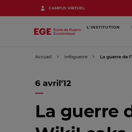
Aller
CAMPUS VIRTUEL
au
contenu
principal
L'INSTITUTION
Accueil
Infoguerre
La guerre de 
6 avril'12
La guerre d