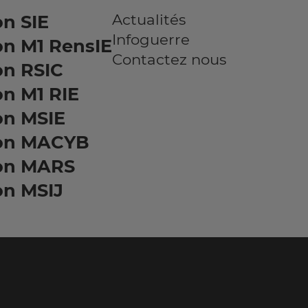
Actualités
n SIE
Infoguerre
on M1 RensIE
Contactez nous
on RSIC
n M1 RIE
on MSIE
on MACYB
on MARS
on MSIJ