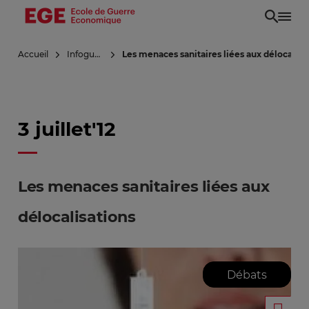
Aller
au
contenu
Accueil
Infoguerre
Les menaces sanitaires liées aux délocalisa
principal
3 juillet'12
Les menaces sanitaires liées aux
délocalisations
Débats