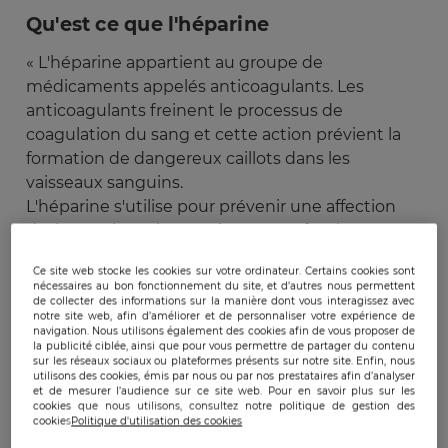
Qu'est ce que l'héparine
« L'héparine appartient au groupe de
médicaments appelés anticoagulants. Les
anticoagulants freinent le processus de
coagulation du sang et cette action prévient la
formation de dangereux caillots dans les
vaisseaux sanguins.
L'héparine s'utilise pour prévenir une affection
désignée thrombose veineuse profonde, ou
DVP
,
liée à la formation de caillots dans les
Ce site web stocke les cookies sur votre ordinateur. Certains cookies sont
vaisseaux sanguins de la jambe. Ces caillots
nécessaires au bon fonctionnement du site, et d’autres nous permettent
sanguins peuvent parfois migrer vers les
de collecter des informations sur la manière dont vous interagissez avec
notre site web, afin d’améliorer et de personnaliser votre expérience de
poumons dont ils obstruent les vaisseaux
navigation. Nous utilisons également des cookies afin de vous proposer de
la publicité ciblée, ainsi que pour vous permettre de partager du contenu
sanguins. Ce blocage entraîne un trouble grave
sur les réseaux sociaux ou plateformes présents sur notre site. Enfin, nous
désigné embolie pulmonaire.
utilisons des cookies, émis par nous ou par nos prestataires afin d’analyser
et de mesurer l’audience sur ce site web. Pour en savoir plus sur les
L'héparine s'utilise aussi pour prévenir la
cookies que nous utilisons, consultez notre politique de gestion des
coagulation du sang durant une dialyse, après la
cookies
Politique d'utilisation des cookies
pose de lignes intraveineuses, au cours d'une