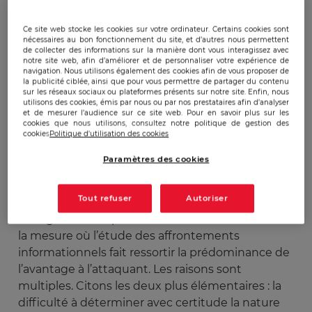
Publicado:
12/07/2012
|
Actualizado:
22/12/2023
Ce site web stocke les cookies sur votre ordinateur. Certains cookies sont
nécessaires au bon fonctionnement du site, et d’autres nous permettent
de collecter des informations sur la manière dont vous interagissez avec
notre site web, afin d’améliorer et de personnaliser votre expérience de
Le 28 juin dernier, la Revue de Défense Nationale
navigation. Nous utilisons également des cookies afin de vous proposer de
la publicité ciblée, ainsi que pour vous permettre de partager du contenu
a organisé un colloque sur la cyberstratégie au
sur les réseaux sociaux ou plateformes présents sur notre site. Enfin, nous
cours duquel le général d'armée Watin Augouard
utilisons des cookies, émis par nous ou par nos prestataires afin d’analyser
et de mesurer l’audience sur ce site web. Pour en savoir plus sur les
de la gendarmerie a exprimé son opposition à
cookies que nous utilisons, consultez notre politique de gestion des
une vision offensive de la guerre de l’information.
cookies
Politique d'utilisation des cookies
Le général de corps d'armée Marc Watin-
Paramètres des cookies
Augouard, chef de l’inspection générale de la
gendarmerie nationale, intervenait sur le sujet
Tout refuser
Autoriser
État et cyber. Cette position abrupte émanant
d’un général est pour le moins contestable dans
la mesure où l’étude des affrontements
informationnels fait ressortir la prédominance de
l’avantage à l’attaquant. Les raisons sont
multiples. Citons les deux plus élémentaires : la
difficulté à déterminer avec certitude la nature