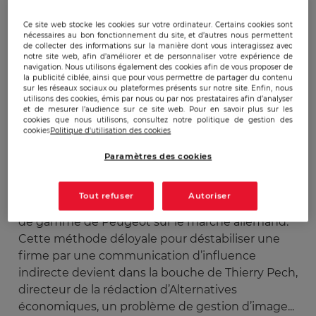
Publicado:
26/10/2012
|
Actualizado:
22/12/2023
Ce site web stocke les cookies sur votre ordinateur. Certains cookies sont
nécessaires au bon fonctionnement du site, et d’autres nous permettent
de collecter des informations sur la manière dont vous interagissez avec
notre site web, afin d’améliorer et de personnaliser votre expérience de
navigation. Nous utilisons également des cookies afin de vous proposer de
Dimanche 21 octobre, un petit évènement a eu
la publicité ciblée, ainsi que pour vous permettre de partager du contenu
lieu dans l’émission
L’esprit public de France
sur les réseaux sociaux ou plateformes présents sur notre site. Enfin, nous
utilisons des cookies, émis par nous ou par nos prestataires afin d’analyser
Culture
qui traitait de la compétitivité de la
et de mesurer l’audience sur ce site web. Pour en savoir plus sur les
France. Eric le Boucher, directeur de la rédaction
cookies que nous utilisons, consultez notre politique de gestion des
cookies
Politique d'utilisation des cookies
d’Enjeux-Les Echos, éditorialiste du site Slate.fr,
cite dans la dernière partie de l’émission l’épisode
Paramètres des cookies
de sa vie où il a constaté la manière dont les
médias allemands avaient commenté de
Tout refuser
Autoriser
manière très négative l’arrivée d’un modèle haut
de gamme de Peugeot sur le marché allemand.
Cette méthode déloyale pour déstabiliser une
firme par une communication d’influence
indirecte devient dans la bouche de Thierry Pech,
directeur de la rédaction d’Alternatives
économiques, un problème de gestion d’image...