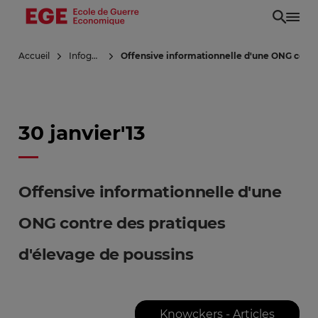
Aller
au
contenu
Accueil
Infoguerre
Offensive informationnelle d'une ONG contr
principal
30 janvier'13
Offensive informationnelle d'une
ONG contre des pratiques
d'élevage de poussins
Knowckers - Articles