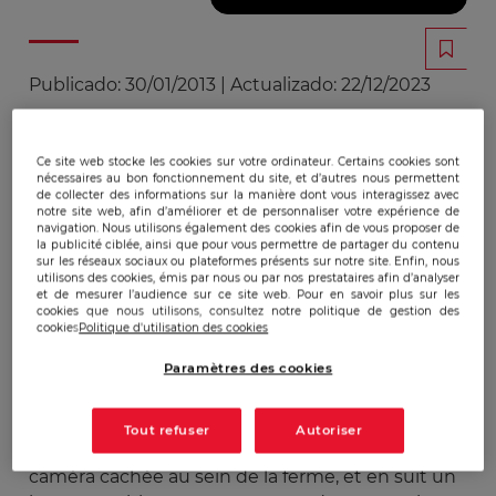
Publicado:
30/01/2013
|
Actualizado:
22/12/2023
L'ONG Mercy for animals diffuse en novembre
Ce site web stocke les cookies sur votre ordinateur. Certains cookies sont
nécessaires au bon fonctionnement du site, et d’autres nous permettent
2011 une vidéo montrant la maltraitance de
de collecter des informations sur la manière dont vous interagissez avec
poussins et des poules au sein de la ferme
notre site web, afin d’améliorer et de personnaliser votre expérience de
navigation. Nous utilisons également des cookies afin de vous proposer de
Sparboe Egg, fournisseur d’œufs de tous les
la publicité ciblée, ainsi que pour vous permettre de partager du contenu
restaurants McDonald's de l'ouest américain.
sur les réseaux sociaux ou plateformes présents sur notre site. Enfin, nous
utilisons des cookies, émis par nous ou par nos prestataires afin d’analyser
L'ONG défend les droits des animaux et
et de mesurer l’audience sur ce site web. Pour en savoir plus sur les
cookies que nous utilisons, consultez notre politique de gestion des
encourage au végétarianisme, et n'en est pas à
cookies
Politique d'utilisation des cookies
son premier coup. Son site internet recense les
enquêtes qu'ils ont effectuées. Concernant
Paramètres des cookies
McDonald's, le lien nous redirige vers un site
appelé « macdonaldscruelty.com » (la cruauté de
Tout refuser
Autoriser
McDonald's). Ce site montre la vidéo prise en
caméra cachée au sein de la ferme, et en suit un