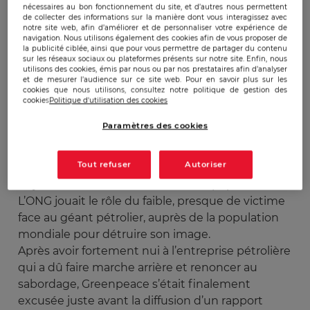
nécessaires au bon fonctionnement du site, et d’autres nous permettent
de collecter des informations sur la manière dont vous interagissez avec
Publicado:
12/02/2013
|
Actualizado:
22/12/2023
notre site web, afin d’améliorer et de personnaliser votre expérience de
navigation. Nous utilisons également des cookies afin de vous proposer de
la publicité ciblée, ainsi que pour vous permettre de partager du contenu
sur les réseaux sociaux ou plateformes présents sur notre site. Enfin, nous
Au milieu des années quatre-vingt-dix se
utilisons des cookies, émis par nous ou par nos prestataires afin d’analyser
et de mesurer l’audience sur ce site web. Pour en savoir plus sur les
déroulait une véritable guerre de l’information
cookies que nous utilisons, consultez notre politique de gestion des
entre Shell et Greenpeace concernant le
cookies
Politique d'utilisation des cookies
sabordage de la plateforme pétrolière Brent Spar
Paramètres des cookies
dans la mer du nord. Guerre de rapports
scientifiques, abordage de la plateforme par les
Tout refuser
Autoriser
activistes diffusé mondialement, appel au
boycott, utilisation de l’affect sur la population,…
L’ONG jouait le rôle du faible, presque de victime
face au géant pétrolier, auprès de la population
mondiale pour détruire son image.
Après avoir fortement nui à l’entreprise pétrolière
qui a dû faire marche arrière et renoncer au
sabordage, Greenpeace s’était finalement
excusée juste avant la diffusion d’un rapport