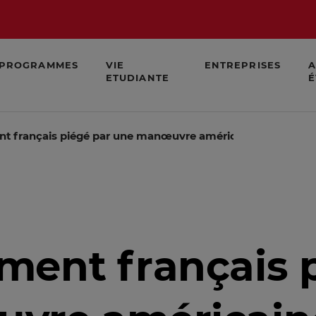
PROGRAMMES
VIE
ENTREPRISES
A
ETUDIANTE
É
 français piégé par une manœuvre américaine à Bruxelle
ent français p