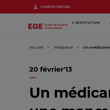
Aller
CAMPUS VIRTUEL
au
contenu
principal
L'INSTITUTION
Accueil
Infoguerre
Un médicament
20 février'13
Un médicam