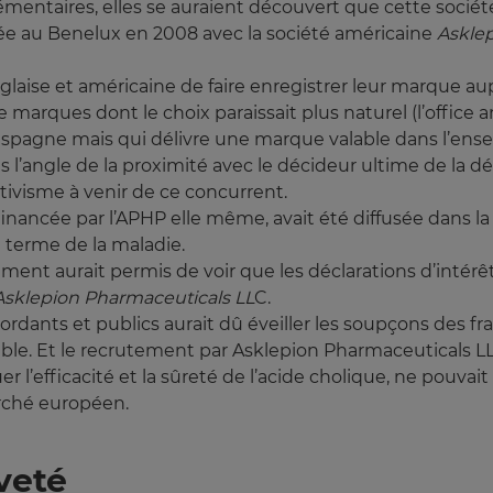
mentaires, elles se auraient découvert que cette société 
e au Benelux en 2008 avec la société américaine
Askle
nglaise et américaine de faire enregistrer leur marque aup
e marques dont le choix paraissait plus naturel (l’office a
agne mais qui délivre une marque valable dans l’ense
s l’angle de la proximité avec le décideur ultime de la 
tivisme à venir de ce concurrent.
financée par l’APHP elle même, avait été diffusée dans la
g terme de la maladie.
nt aurait permis de voir que les déclarations d’intér
Asklepion Pharmaceuticals LL
C.
rdants et publics aurait dû éveiller les soupçons des fra
ble. Et le recrutement par Asklepion Pharmaceuticals 
r l’efficacité et la sûreté de l’acide cholique, ne pouvait
arché européen.
veté