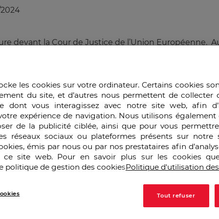
/2024
re devant la Cour de Justice de l’Union Européenne. Au d
teurs de l’offensive contre la demande d’AMM du laborat
ertie face à une manœuvre adverse visant à contrarier la f
ocke les cookies sur votre ordinateur. Certains cookies so
ement du site, et d’autres nous permettent de collecter 
e dont vous interagissez avec notre site web, afin d’
votre expérience de navigation. Nous utilisons également 
ser de la publicité ciblée, ainsi que pour vous permettr
es réseaux sociaux ou plateformes présents sur notre s
 de Paris (APHP) a découvert un traitement à base d’acide
cookies, émis par nous ou par nos prestataires afin d’analy
lle a cédé les droits d’exploitation aux Laboratoires C
r ce site web. Pour en savoir plus sur les cookies que
us la marque Orphacol. Grâce à ce traitement, les malade
e politique de gestion des cookies
Politique d'utilisation de
mais ont en plus une vie normale, celui-ci n’ayant pas d
dont 16 français, qui ne sont plus condamnés à choisir e
ookies
Tout refuser
é, le 30 octobre 2009, une demande européenne d’autori
 de 10 ans et un marché potentiel de 10 millions d’euros