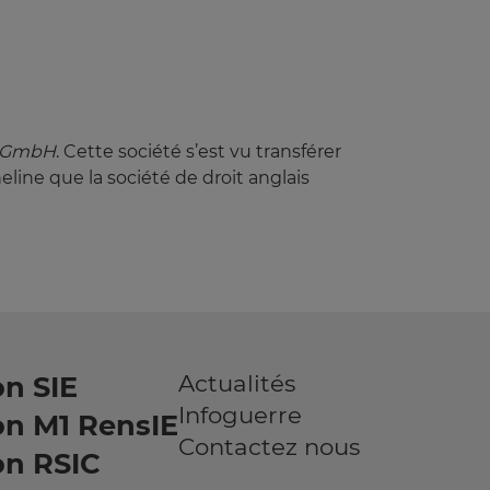
e GmbH
. Cette société s’est vu transférer
line que la société de droit anglais
Actualités
n SIE
Infoguerre
on M1 RensIE
Contactez nous
on RSIC