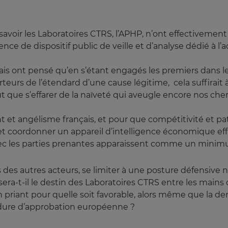
à savoir les Laboratoires CTRS, l’APHP, n’ont effectivemen
ence de dispositif public de veille et d’analyse dédié à
mais ont pensé qu’en s’étant engagés les premiers dans l
eurs de l’étendard d’une cause légitime, cela suffirait
 que s’effarer de la naïveté qui aveugle encore nos che
nt et angélisme français, et pour que compétitivité et
et coordonner un appareil d’intelligence économique effica
vec les parties prenantes apparaissent comme un mini
es autres acteurs, se limiter à une posture défensive n’
 laissera-t-il le destin des Laboratoires CTRS entre les main
n priant pour quelle soit favorable, alors même que la 
édure d’approbation européenne ?