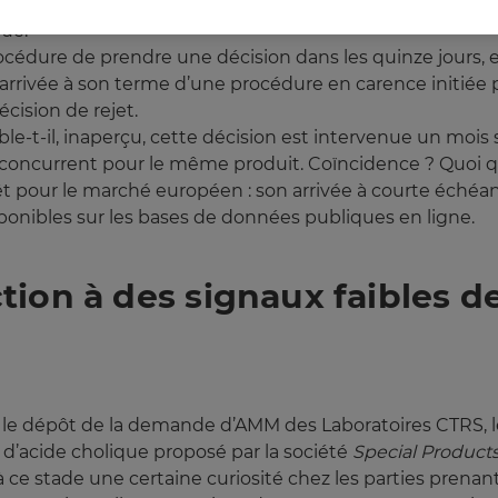
péenne du Médicament en décembre 2010 et avril 2011 qu
que.
océdure de prendre une décision dans les quinze jours, 
e l’arrivée à son terme d’une procédure en carence initié
écision de rejet.
le-t-il, inaperçu, cette décision est intervenue un moi
 concurrent pour le même produit. Coïncidence ? Quoi qu’
 pour le marché européen : son arrivée à courte échéanc
onibles sur les bases de données publiques en ligne.
tion à des signaux faibles 
t le dépôt de la demande d’AMM des Laboratoires CTRS, le
d’acide cholique proposé par la société
Special Products
ce stade une certaine curiosité chez les parties prenant