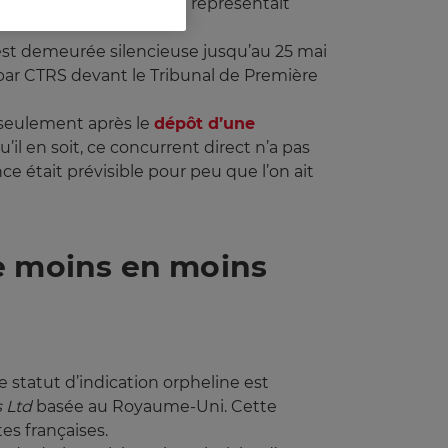
i a reconnu qu’Orphacol représentait
est demeurée silencieuse jusqu’au 25 mai
e par CTRS devant le Tribunal de Première
s seulement après le
dépôt d’une
il en soit, ce concurrent direct n’a pas
e était prévisible pour peu que l’on ait
de moins en moins
 statut d’indication orpheline est
 Ltd
basée au Royaume-Uni. Cette
es françaises.