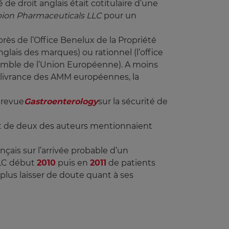
de droit anglais était cotitulaire d’une
pion Pharmaceuticals LLC
pour un
rès de l’Office Benelux de la Propriété
nglais des marques) ou rationnel (l’office
mble de l’Union Européenne). A moins
délivrance des AMM européennes, la
 revue
Gastroenterology
sur la sécurité de
êt de deux des auteurs mentionnaient
nçais sur l’arrivée probable d’un
LLC début
2010
puis en
2011
de patients
 plus laisser de doute quant à ses