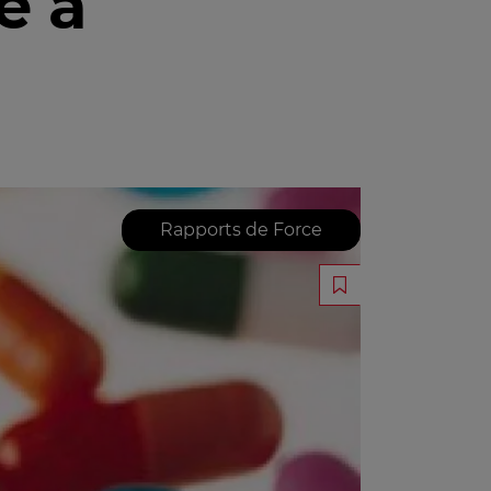
e à
Rapports de Force