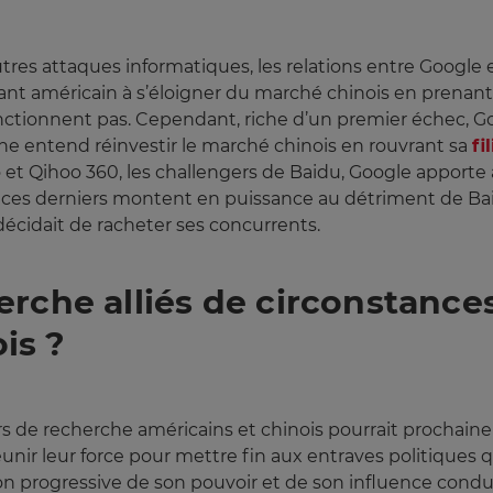
autres attaques informatiques, les relations entre Google 
géant américain à s’éloigner du marché chinois en prenan
tionnent pas. Cependant, riche d’un premier échec, Goo
aine entend réinvestir le marché chinois en rouvrant sa
fi
 et Qihoo 360, les challengers de Baidu, Google apporte 
e ces derniers montent en puissance au détriment de Bai
 décidait de racheter ses concurrents.
rche alliés de circonstances
is ?
rs de recherche américains et chinois pourrait prochaine
réunir leur force pour mettre fin aux entraves politique
ion progressive de son pouvoir et de son influence condu