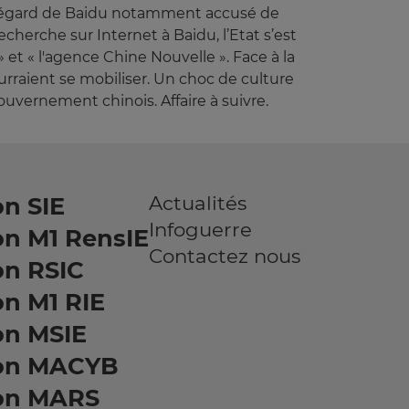
à l’égard de Baidu notamment accusé de
echerche sur Internet à Baidu, l’Etat s’est
 et « l'agence Chine Nouvelle ». Face à la
raient se mobiliser. Un choc de culture
ouvernement chinois. Affaire à suivre.
Actualités
n SIE
Infoguerre
on M1 RensIE
Contactez nous
on RSIC
n M1 RIE
on MSIE
on MACYB
on MARS