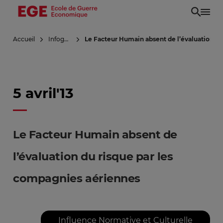
Aller
au
contenu
Accueil
Infoguerre
Le Facteur Humain absent de l’évaluation du
principal
5 avril'13
Le Facteur Humain absent de
l’évaluation du risque par les
compagnies aériennes
Influence Normative et Culturelle