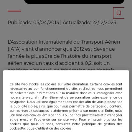
Publicado:
05/04/2013
|
Actualizado:
22/12/2023
L’Association Internationale du Transport Aérien
(IATA) vient d’annoncer que 2012 est devenue
l’année la plus sûre de l’histoire du transport
aérien avec un taux d’accident à 0,2, soit un
accident d’appareil de fabrication occidentale
pour cinq millions de vols, contre 0,37 en 2011. En
parallèle, l’agence indépendante suisse de
Ce site web stocke les cookies sur votre ordinateur. Certains cookies sont
nécessaires au bon fonctionnement du site, et d’autres nous permettent
notation du transport aérien (ATRA) se présente
de collecter des informations sur la manière dont vous interagissez avec
notre site web, afin d’améliorer et de personnaliser votre expérience de
comme la référence dans le domaine du Risk
navigation. Nous utilisons également des cookies afin de vous proposer de
Assessment en diffusant pour la deuxième fois sa
la publicité ciblée, ainsi que pour vous permettre de partager du contenu
sur les réseaux sociaux ou plateformes présents sur notre site. Enfin, nous
« liste blanche » : un classement des 10
utilisons des cookies, émis par nous ou par nos prestataires afin d’analyser
compagnies aériennes les plus sûres sous une
et de mesurer l’audience sur ce site web. Pour en savoir plus sur les
cookies que nous utilisons, consultez notre politique de gestion des
approche « originale et scientifique » prenant en
cookies
Politique d'utilisation des cookies