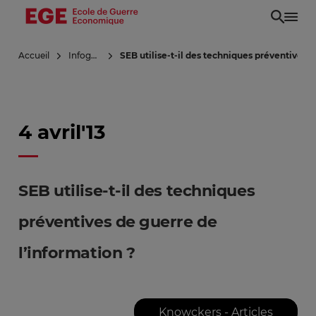
Aller
au
contenu
Accueil
Infoguerre
SEB utilise-t-il des techniques préventives d
principal
4 avril'13
SEB utilise-t-il des techniques
préventives de guerre de
l’information ?
Knowckers - Articles