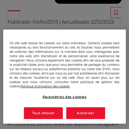
Publicado:
04/04/2013
|
Actualizado:
22/12/2023
Le vendredi 15 février 2013, Oprah Winfrey,
Ce site web stocke les cookies sur votre ordinateur. Certains cookies sont
présentatrice adulée de la télévision américaine,
nécessaires au bon fonctionnement du site, et d’autres nous permettent
de collecter des informations sur la manière dont vous interagissez avec
tweetait à ses 16 millions de followers : « This
notre site web, afin d’améliorer et de personnaliser votre expérience de
navigation. Nous utilisons également des cookies afin de vous proposer de
machine… T-Fal Actifry has changed my life. And
la publicité ciblée, ainsi que pour vous permettre de partager du contenu
they are not paying me to say it » et publiait sur
sur les réseaux sociaux ou plateformes présents sur notre site. Enfin, nous
utilisons des cookies, émis par nous ou par nos prestataires afin d’analyser
Instagram une photo d’elle avec la fameuse
et de mesurer l’audience sur ce site web. Pour en savoir plus sur les
friteuse sans huile Actifry de SEB (vendue sous la
cookies que nous utilisons, consultez notre politique de gestion des
cookies
Politique d'utilisation des cookies
marque T-Fal aux Etats-Unis). Selon l’
agence
Vanksen
, le taux d’interaction de ce tweet et de
Paramètres des cookies
cette photo est resté dans la moyenne des
soutiens produits d’Oprah Winfrey (elle en fait
Tout refuser
Autoriser
environ un par mois) : 3 000 citations du tweet
en 3 jours et 25 000 links sur la photo Instagram.