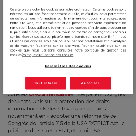
Ce site web stocke les cookies sur votre ordinateur. Certains cookies sont
nécessaires au bon fonctionnement du site, et d’autres nous permettent
de collecter des informations sur la manière dont vous interagissez avec
Publicado:
17/06/2013
|
Actualizado:
22/12/2023
notre site web, afin d’améliorer et de personnaliser votre expérience de
navigation. Nous utilisons également des cookies afin de vous proposer de
la publicité ciblée, ainsi que pour vous permettre de partager du contenu
sur les réseaux sociaux ou plateformes présents sur notre site. Enfin, nous
utilisons des cookies, émis par nous ou par nos prestataires afin d’analyser
Suite à l'affaire PRISM déclenchée par les
et de mesurer l’audience sur ce site web. Pour en savoir plus sur les
révélations publiques d'Edward Snowden,
cookies que nous utilisons, consultez notre politique de gestion des
cookies
Politique d'utilisation des cookies
l’ancien de la National Security Agency, une
coalition internationale d'organisations de la
Paramètres des cookies
société civile
a publié, le 14 juin 2013, une Lettre
au Congrès des États-Unis au sujet des pratiques
Tout refuser
Autoriser
de surveillance des communications. De leur
côté, les
ONG américaine
s interpellent Congrès
des Etats-Unis sur la protection des droits
informationnels des citoyens américains
notamment en « adopter une réforme de ce
Congrès de l'article 215 de la USA PATRIOT Act, le
privilège du secret d'Etat, et la loi FISA