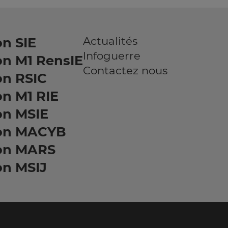
Actualités
n SIE
Infoguerre
on M1 RensIE
Contactez nous
on RSIC
n M1 RIE
on MSIE
on MACYB
on MARS
on MSIJ