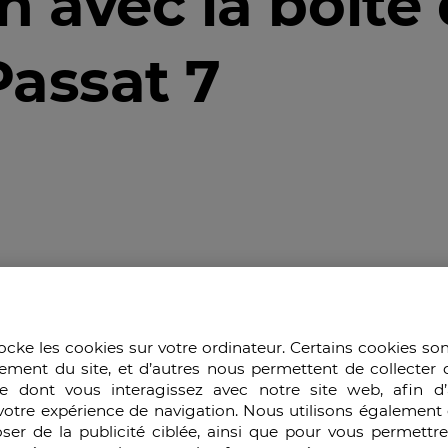
 avec la boîte 
Passat 7
2023
ocke les cookies sur votre ordinateur. Certains cookies so
ur les publicités des constructeurs automobiles. Si la Pas
ement du site, et d’autres nous permettent de collecter 
he que celle-ci présente des défauts majeurs et plus parti
e dont vous interagissez avec notre site web, afin d’
 boîte de vitesse DSG a entrainé la mort d'une personne
votre expérience de navigation. Nous utilisons également 
ser de la publicité ciblée, ainsi que pour vous permettr
 la vente. Le service clientèle de Volkswagen mentionne