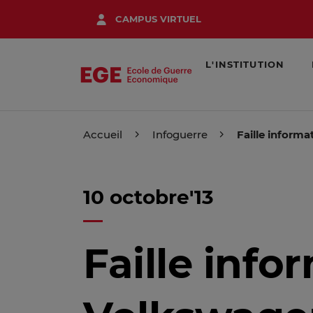
Aller
CAMPUS VIRTUEL
au
contenu
principal
L'INSTITUTION
Accueil
Infoguerre
Faille informa
10 octobre'13
Faille info