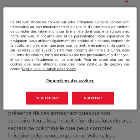
Publicado:
30/10/2013
|
Actualizado:
22/12/2023
Ce site web stocke les cookies sur votre ordinateur. Certains cookies sont
nécessaires au bon fonctionnement du site, et d’autres nous permettent
A la suite de la chute du Rideau de fer, les Etats-
de collecter des informations sur la manière dont vous interagissez avec
notre site web, afin d’améliorer et de personnaliser votre expérience de
Unis ont dès 1992 diminué le nombre de leurs
navigation. Nous utilisons également des cookies afin de vous proposer de
armes nucléaires tactiques en Europe. Ils ont
la publicité ciblée, ainsi que pour vous permettre de partager du contenu
sur les réseaux sociaux ou plateformes présents sur notre site. Enfin, nous
suivi la même dynamique de destruction de
utilisons des cookies, émis par nous ou par nos prestataires afin d’analyser
et de mesurer l’audience sur ce site web. Pour en savoir plus sur les
leurs armes que la Fédération de Russie qui a agi
cookies que nous utilisons, consultez notre politique de gestion des
de même dans ses anciens satellites près de
cookies
Politique d'utilisation des cookies
l’ancienne frontière d’Europe Occidentale.
Paramètres des cookies
Cependant, les Etats-Unis ont laissé pas moins
de 200 de ces armes tactiques dans six bases de
l’OTAN, notamment en Belgique.
Tout refuser
Autoriser
L’Etat belge n’a jamais reconnu officiellement la
présence de ces armes tactiques sur son
territoire. Toutefois, il s’agit d’un des plus célèbres
secrets de polichinelle que peut compter
l’histoire belge contemporaine. Wikileaks a