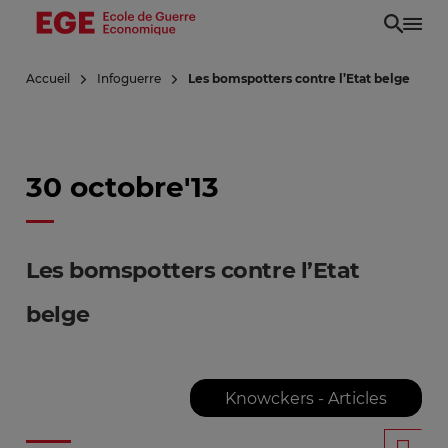
Aller
au
contenu
Accueil
Infoguerre
Les bomspotters contre l’Etat belge
principal
30 octobre'13
Les bomspotters contre l’Etat
belge
Knowckers - Articles