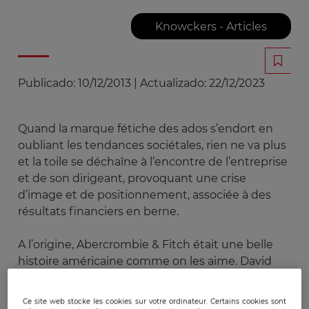
Knowckers - Articles
Publicado:
10/12/2013
|
Actualizado:
22/12/2023
Quand la marque fétiche des ados s’endort en
oubliant les tendances sociétales, rien ne va plus
et la toile se déchaîne à l’encontre de l’entreprise
et de son dirigeant, provoquant une crise
d’image et de positionnement, associée à des
résultats financiers en berne.
A l’origine, Abercrombie & Fitch était une belle
histoire américaine comme on les aime. David
Abercrombie et Ezra Fitch créent A&F, une
marque spécialisée dans les vêtements de safari
Ce site web stocke les cookies sur votre ordinateur. Certains cookies sont