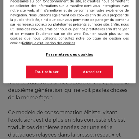
et de camping en 1892. Puis Mike Jeffries, prend
nécessaires au bon fonctionnement du site, et d’autres nous permettent
de collecter des informations sur la manière dont vous interagissez avec
les commandes un siècle plus tard et en fait une
notre site web, afin d’améliorer et de personnaliser votre expérience de
marque élitiste et esthétique. Le côté smart et
navigation. Nous utilisons également des cookies afin de vous proposer de
la publicité ciblée, ainsi que pour vous permettre de partager du contenu
transgressif de l’environnement d’A&F plaît aux
sur les réseaux sociaux ou plateformes présents sur notre site. Enfin, nous
utilisons des cookies, émis par nous ou par nos prestataires afin d’analyser
ados, car le style est nouveau, branché et surtout,
et de mesurer l’audience sur ce site web. Pour en savoir plus sur les
le produit est rare car peu de magasins. Le
cookies que nous utilisons, consultez notre politique de gestion des
cookies
Politique d'utilisation des cookies
positionnement de la marque fait fureur et
l’entreprise va couler des jours heureux pendant
Paramètres des cookies
plus d’une décennie avec une croissance à deux
chiffres.
Tout refuser
Autoriser
Mais ces ados des années 2000 ont fait place à la
deuxième génération, qui ne voit pas les choses
de la même façon.
Ce modèle de consommation élitiste, visant
l’exclusion, est de plus en plus contesté et s’est
traduit ces dernières années par une série
d’attaques relayées dans la presse, réseaux et