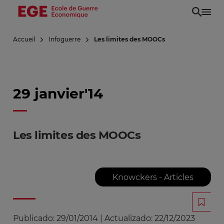
Aller
au
contenu
Accueil
Infoguerre
Les limites des MOOCs
principal
29 janvier'14
Les limites des MOOCs
Knowckers - Articles
Publicado:
29/01/2014
|
Actualizado:
22/12/2023