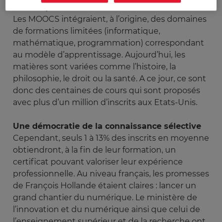
entre le professeur et l’élève.
Les MOOCS intégraient, à l’origine, des domaines
de formations limitées (informatique,
mathématique, programmation) correspondant
au modèle d’apprentissage. Aujourd’hui, les
matières sont variées comme l’histoire, la
philosophie, le droit ou la santé. A ce jour, ce sont
donc des centaines de cours qui sont proposés
avec plus d’un million d’inscrits aux Etats-Unis.
Une démocratie de la connaissance sélective
Cependant, seuls 1 à 13% des inscrits en moyenne
obtiendront, à la fin de leur formation, un
certificat pouvant valoriser leur expérience
professionnelle. Au niveau français, les promesses
de François Hollande étaient claires : lancer un
grand chantier du numérique. Le ministère de
l’innovation et du numérique ainsi que celui de
l’enseignement supérieur et de la recherche ont