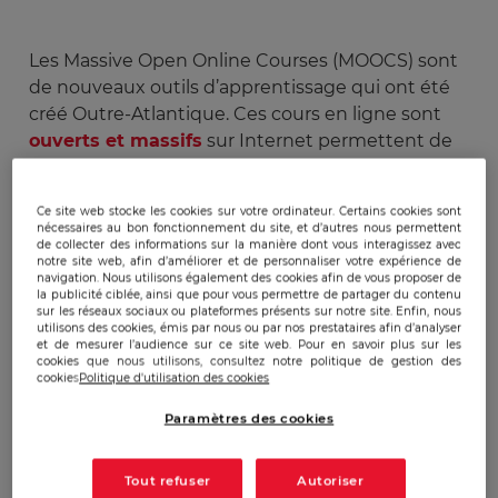
Les Massive Open Online Courses (MOOCS) sont
de nouveaux outils d’apprentissage qui ont été
créé Outre-Atlantique. Ces cours en ligne sont
ouverts et massifs
sur Internet permettent de
suivre l’enseignement sans devoir se déplacer
physiquement tout en connectant des milliers
Ce site web stocke les cookies sur votre ordinateur. Certains cookies sont
d’élèves à un seul professeur. Ils sont présentés
nécessaires au bon fonctionnement du site, et d’autres nous permettent
comme une démocratisation de la formation qui
de collecter des informations sur la manière dont vous interagissez avec
notre site web, afin d’améliorer et de personnaliser votre expérience de
a des répercussions dans certaines universités ou
navigation. Nous utilisons également des cookies afin de vous proposer de
la publicité ciblée, ainsi que pour vous permettre de partager du contenu
écoles prestigieuses d’enseignement supérieur
sur les réseaux sociaux ou plateformes présents sur notre site. Enfin, nous
françaises. Les Etats-Unis ont ainsi, dès 2011, lancé
utilisons des cookies, émis par nous ou par nos prestataires afin d’analyser
et de mesurer l’audience sur ce site web. Pour en savoir plus sur les
le phénomène des MOOCS à travers deux plate-
cookies que nous utilisons, consultez notre politique de gestion des
formes principales : Udacity et
Coursera
. On
cookies
Politique d'utilisation des cookies
recense deux types de MOOCS : les « xMOOCs »,
Paramètres des cookies
basés sur une approche traditionnelle de
matières et d’enseignement et les « cMOOCs »,
Tout refuser
Autoriser
qui reposent plus sur l’interaction et l’échange