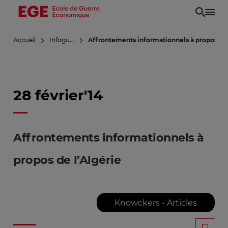
Aller
au
contenu
Accueil
Infoguerre
Affrontements informationnels à propos de 
principal
28 février'14
Affrontements informationnels à
propos de l’Algérie
Knowckers - Articles