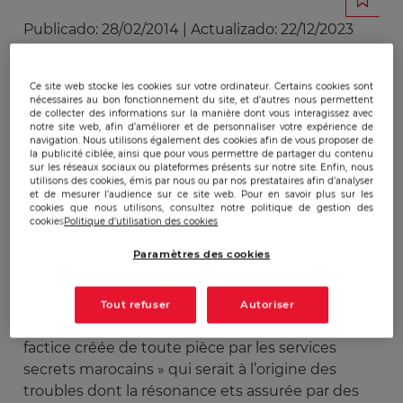
Publicado:
28/02/2014
|
Actualizado:
22/12/2023
L’Algérie est un enjeu majeur pour un certain
Ce site web stocke les cookies sur votre ordinateur. Certains cookies sont
nécessaires au bon fonctionnement du site, et d’autres nous permettent
nombre de puissances qui ont des visées
de collecter des informations sur la manière dont vous interagissez avec
notre site web, afin d’améliorer et de personnaliser votre expérience de
géostratégiques sur l’Afrique (Etats-Unis, France,
navigation. Nous utilisons également des cookies afin de vous proposer de
Israël, Maroc, Grande Bretagne, Espagne, Italie,
la publicité ciblée, ainsi que pour vous permettre de partager du contenu
sur les réseaux sociaux ou plateformes présents sur notre site. Enfin, nous
Allemagne). Les ingérences des uns et des autres
utilisons des cookies, émis par nous ou par nos prestataires afin d’analyser
font partie du lot quotidien de la vie politique
et de mesurer l’audience sur ce site web. Pour en savoir plus sur les
cookies que nous utilisons, consultez notre politique de gestion des
algérienne comme le démontre la récente
cookies
Politique d'utilisation des cookies
expulsion de personnes présentées comme
Paramètres des cookies
agents du Mossad impliqués dans l’agitation
dans la zone de Ghardaïa dans le sud du pays.
Certains journaux algériens dénoncent à ce
Tout refuser
Autoriser
propos les agissements d’une «organisation
factice créée de toute pièce par les services
secrets marocains » qui serait à l’origine des
troubles dont la résonance ets assurée par des