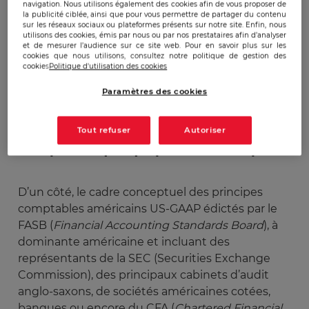
Publicado:
02/04/2014
|
Actualizado:
16/07/2024
navigation. Nous utilisons également des cookies afin de vous proposer de
la publicité ciblée, ainsi que pour vous permettre de partager du contenu
sur les réseaux sociaux ou plateformes présents sur notre site. Enfin, nous
utilisons des cookies, émis par nous ou par nos prestataires afin d’analyser
​La normalisation comptable internationale IFRS
et de mesurer l’audience sur ce site web. Pour en savoir plus sur les
cookies que nous utilisons, consultez notre politique de gestion des
visant à renforcer la comparabilité des états
cookies
Politique d'utilisation des cookies
financiers pour mesurer la performance
Paramètres des cookies
économique réelle des entreprises n’en finit pas
de faire débat.
Tout refuser
Autoriser
Une polémique qui prend de l'ampleur
D’un côté, le cadre conceptuel des principes
comptables américains US-GAAP édictés par le
FASB (
Financial Accounting Standards Board
), à
dominante américaine et incluant des
représentants de la SEC (Securities Exchange
Commission), des principaux cabinets d’audit
anglo-saxons, de sociétés américaines cotées,
banques ou encore du CFA (
Chartered Financial 