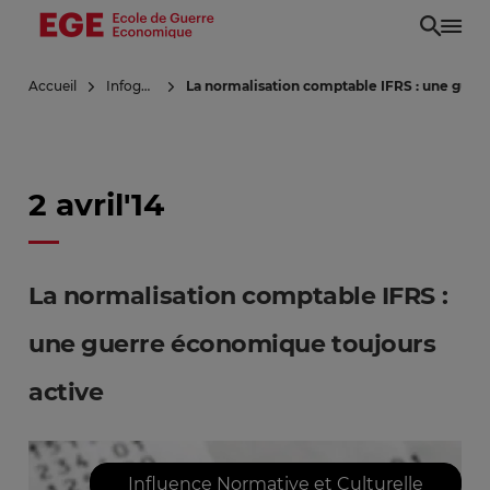
Aller
au
contenu
Accueil
Infoguerre
La normalisation comptable IFRS : une guer
principal
2 avril'14
La normalisation comptable IFRS :
une guerre économique toujours
active
Influence Normative et Culturelle